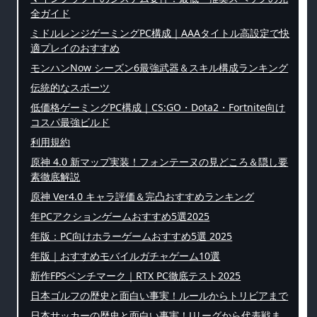
全ガイド
ミドルレンジゲーミングPC構成｜AAAタイトル高設定で快
適プレイのおすすめ
モンハンNow シーズン6最強武器＆スキル構成ランキング
伝統的なスポーツ
低価格ゲーミングPC構成｜CS:GO・Dota2・Fortnite向け
コスパ最強ビルド
利用規約
原神 4.0 新マップ実装！フォンテーヌの見どころ＆隠し要
素徹底解説
原神 Ver4.0 キャラ評価＆完凸おすすめランキング
年PCアクションゲームおすすめ5選2025
年版：PC向けホラーゲームおすすめ5選 2025
年版｜おすすめモバイルガチャゲーム10選
新作FPSベンチマーク｜RTX PC徹底テスト2025
日本ゴルフの歴史と面白い事実！ルールからトリビアまで
日本サッカーの歴史と面白い事実！Jリーグから代表戦ま