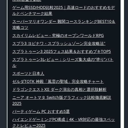
ゲーム用SSD/HDD比較2025｜高速ロードのおすすめモデ
ルとベンチマーク結果
スーパーマリオワンダー 難関コースランキングBEST10＆
攻略コツ
スカイリムレビュー - 究極のオープンワールドRPG
スプラ3 ヨビナワ・スプラッシュゾーン完全攻略法"
スプラトゥーン3 2025フェス結果＆おすすめブキTOP5
スプラトゥーン3レビュー：シリーズ集大成の“塗り”バト
ル
スポーツと日本人
ゼルダTOTK 神殿「風霊の聖域」完全攻略チャート
ドラゴンクエストXII ダーク演出の真相と選択肢解析
ニーア オートマタ Switch版グラフィック比較徹底解説
2025
パーティゲーム PC おすすめ5選
ハイエンドゲーミングPC構成｜4K・VR対応の最強スペッ
クとレビュー2025