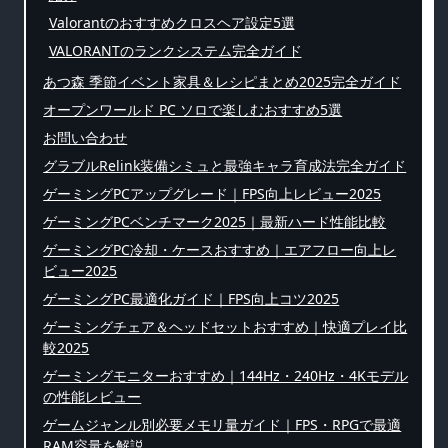
Valorantのおすすめクロスヘア設定5選
VALORANTのランクシステム完全ガイド
あつ森 季節イベント家具＆レシピまとめ2025完全ガイド
オープンワールド PC ソロで楽しむおすすめ5選
お問い合わせ
グラブルRelink装備シミュと最強キャラ育成法完全ガイド
ゲーミングPCアップグレード｜FPS向上レビュー2025
ゲーミングPCベンチマーク2025｜最新ハード性能比較
ゲーミングPC冷却・ケースおすすめ｜エアフロー向上レ
ビュー2025
ゲーミングPC最適化ガイド｜FPS向上コツ2025
ゲーミングチェア＆ヘッドセットおすすめ｜快適プレイ比
較2025
ゲーミングモニターおすすめ｜144Hz・240Hz・4Kモデル
の性能レビュー
ゲームジャンル別必要メモリ量ガイド｜FPS・RPGで最適
RAM容量を解説