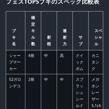
フェスTOP5ブキのスペック比較表
確
定
ブ
キ
連
スペ
キ
ル
射
射
サ
シャ
名
数
程
力
ブ
ル
シャー
4発
中
高
クイ
カニ
プマー
ック
タン
カー
ボム
ク
52ガロ
2発
中
中
スプ
メガ
ンデコ
ラッ
ホン
シュ
レー
シー
ザー
ルド
5.1ch