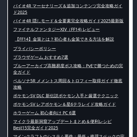
バイオ4R マーセナリーズ＆追加コンテンツ完全攻略ガイ
ド2025
バイオ4R 隠しモード＆全要素完全攻略ガイド2025最新版
ファイナルファンタジーXIV（FF14) レビュー
【FF14】金策とは？初心者も金策できる方法を解説
プライバシーポリシー
ブラウザゲーム おすすめ7選
ブルーアーカイブ高難易度ボス攻略：PvEで勝つための完
全ガイド
ペルソナ5R メメントス周回＆トロフィー取得ガイド徹底
攻略
ポケモンSV DLC 新伝説ポケモン入手と厳選テクニック
ポケモンSV レアポケモン＆星6テラレイド攻略ガイド
ホラーゲーム 初心者向け PC 6選
マイクラ最新洞窟アップデートまとめ＆便利レシピ
Best15完全ガイド2025
マインクラフトのシステム要件：最低・推奨スペックの完