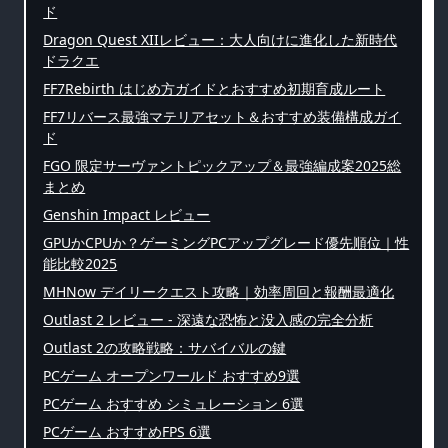
ド
Dragon Quest XIIレビュー：大人向けに進化した新時代
ドラクエ
FF7Rebirth はじめ方ガイドとおすすめ初期育成ルート
FF7リバース最強マテリアセット＆おすすめ装備構成ガイ
ド
FGO 限定サーヴァントピックアップ＆最強編成案2025総
まとめ
Genshin Impact レビュー
GPUかCPUか？ゲーミングPCアップグレード優先順位｜性
能比較2025
MHNow デイリークエスト攻略｜効率周回と報酬最適化
Outlast 2 レビュー - 深遠な恐怖と没入感の完全分析
Outlast 2の攻略戦略：サバイバルの鍵
PCゲーム オープンワールド おすすめ9選
PCゲーム おすすめ シミュレーション 6選
PCゲーム おすすめFPS 6選