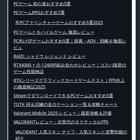
PCゲーム 初心者おすすめ5選
PCゲームRPGおすすめ7選
年PCアドベンチャーゲームおすすめ5選2025
PCゲームとモバイルゲーム 徹底レビュー
PC向けSFゲームおすすめ5選｜探索・ADV・戦略を徹底レ
ビュ
RAID: シャドウ レジェンド レビュー
RTX4060 + i5-12400F組み合わせレビュー｜コスパ抜群の
ゲーム性能検証
RTXシリーズグラフィックカードゲームテスト｜FPS向上
の徹底検証2025
SteamでダウンロードできるPCゲームおすすめ5選
TOTK 祠＆試練の全ロケーション一覧＆攻略チャート
Valorant Mobile 2025 レビュー｜最新攻略＆評価
VALORANTレビュー：次世代のタクティカルFPS
VALORANT 人気スキン ナイフ - 人気スキンと攻撃性能の
紹介