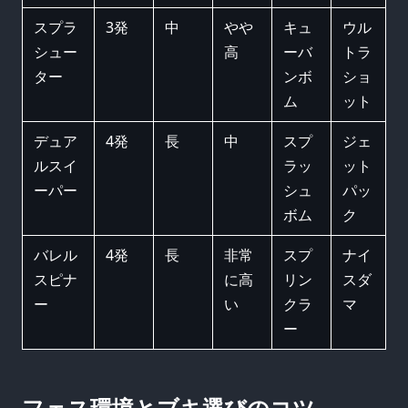
スプラ
3発
中
やや
キュ
ウル
シュー
高
ーバ
トラ
ター
ンボ
ショ
ム
ット
デュア
4発
長
中
スプ
ジェ
ルスイ
ラッ
ット
ーパー
シュ
パッ
ボム
ク
バレル
4発
長
非常
スプ
ナイ
スピナ
に高
リン
スダ
ー
い
クラ
マ
ー
フェス環境とブキ選びのコツ