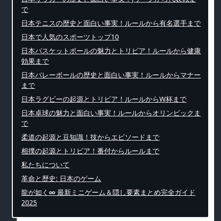
で
日本テニスの歴史と面白い事実！ルールから有名選手まで
日本で人気のスポーツトップ10
日本バスケットボールの魅力とトリビア！ルールから健康
効果まで
日本バレーボールの歴史と面白い事実！ルールからマナー
まで
日本ラグビーの起源とトリビア！ルールからW杯まで
日本卓球の魅力と面白い事実！ルールからオリンピックま
で
柔道の起源と豆知識！技からエピソードまで
相撲の起源とトリビア！番付からルールまで
私たちについて
革命と歴史: 日本のゲーム
龍が如く∞ 最新ミニゲーム＆隠し要素まとめ完全ガイド
2025