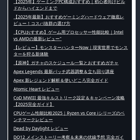
【2025年】ゲーミングPC構成おすすめ｜初心者向けビル
ドからハイエンドまで
【2025年最新】おすすめゲーミングハードウェア徹底レ
ビュー！コスパ抜群の選び方
【CPUおすすめ】ゲーム用プロセッサー性能比較｜Intel
vs AMDの最新レビュー"
【レビュー】モンスターハンターNow｜現実世界でモンス
ターを狩る新体験
【原神】ガチャのスケジュール一覧とおすすめガチャ
Apex Legends 最新パッチ武器調整＆立ち回り講座
Apex 新レジェンド解析＆使いどころ完全ガイド
Atomic Heart レビュー
CoD MWIII 最強キルストリーク設定＆キャンペーン攻略
【2025完全ガイド】
CPUゲーム性能比較2025｜Ryzen vs Core iシリーズのベ
ンチマークレビュー
Dead by Daylight レビュー
DQ12 メインストーリー考察＆未来の伏線予想 完全ガイ