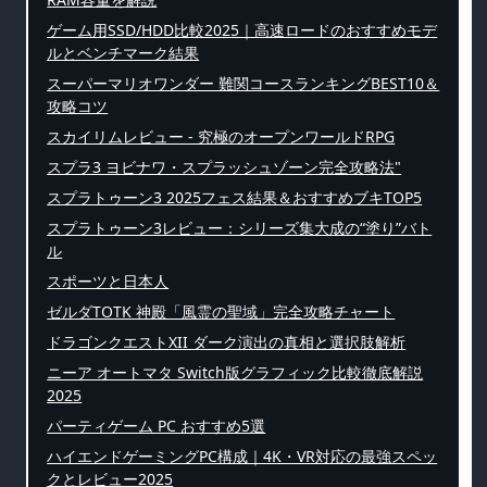
ゲーム用SSD/HDD比較2025｜高速ロードのおすすめモデ
ルとベンチマーク結果
スーパーマリオワンダー 難関コースランキングBEST10＆
攻略コツ
スカイリムレビュー - 究極のオープンワールドRPG
スプラ3 ヨビナワ・スプラッシュゾーン完全攻略法"
スプラトゥーン3 2025フェス結果＆おすすめブキTOP5
スプラトゥーン3レビュー：シリーズ集大成の“塗り”バト
ル
スポーツと日本人
ゼルダTOTK 神殿「風霊の聖域」完全攻略チャート
ドラゴンクエストXII ダーク演出の真相と選択肢解析
ニーア オートマタ Switch版グラフィック比較徹底解説
2025
パーティゲーム PC おすすめ5選
ハイエンドゲーミングPC構成｜4K・VR対応の最強スペッ
クとレビュー2025