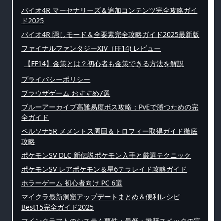
バイオ4R マーセナリーズ＆追加コンテンツ完全攻略ガイ
ド2025
バイオ4R 隠しモード＆全要素完全攻略ガイド2025最新版
ファイナルファンタジーXIV（FF14) レビュー
【FF14】金策とは？初心者も金策できる方法を解説
プライバシーポリシー
ブラウザゲーム おすすめ7選
ブルーアーカイブ高難易度ボス攻略：PvEで勝つための完
全ガイド
ペルソナ5R メメントス周回＆トロフィー取得ガイド徹底
攻略
ポケモンSV DLC 新伝説ポケモン入手と厳選テクニック
ポケモンSV レアポケモン＆星6テラレイド攻略ガイド
ホラーゲーム 初心者向け PC 6選
マイクラ最新洞窟アップデートまとめ＆便利レシピ
Best15完全ガイド2025
マインクラフトのシステム要件：最低・推奨スペックの完