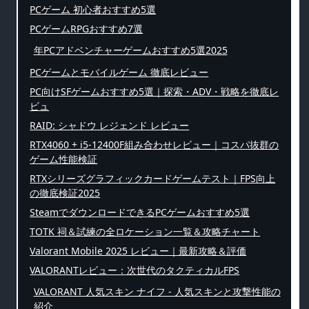
PCゲーム 初心者おすすめ5選
PCゲームRPGおすすめ7選
年PCアドベンチャーゲームおすすめ5選2025
PCゲームとモバイルゲーム 徹底レビュー
PC向けSFゲームおすすめ5選｜探索・ADV・戦略を徹底レ
ビュ
RAID: シャドウ レジェンド レビュー
RTX4060 + i5-12400F組み合わせレビュー｜コスパ抜群の
ゲーム性能検証
RTXシリーズグラフィックカードゲームテスト｜FPS向上
の徹底検証2025
SteamでダウンロードできるPCゲームおすすめ5選
TOTK 祠＆試練の全ロケーション一覧＆攻略チャート
Valorant Mobile 2025 レビュー｜最新攻略＆評価
VALORANTレビュー：次世代のタクティカルFPS
VALORANT 人気スキン ナイフ - 人気スキンと攻撃性能の
紹介