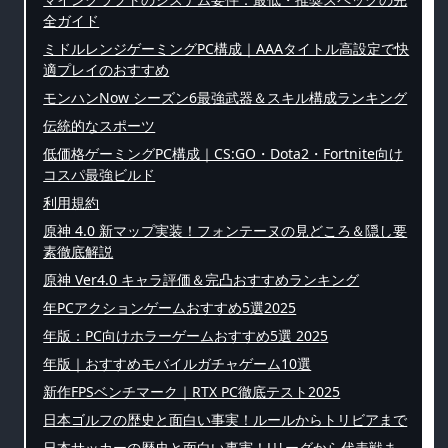
全ガイド
ミドルレンジゲーミングPC構成｜AAAタイトル高設定で快
適プレイのおすすめ
モンハンNow シーズン6最強武器＆スキル構成ランキング
伝統的なスポーツ
低価格ゲーミングPC構成｜CS:GO・Dota2・Fortnite向け
コスパ最強ビルド
利用規約
原神 4.0 新マップ実装！フォンテーヌの見どころ＆隠し要
素徹底解説
原神 Ver4.0 キャラ評価＆完凸おすすめランキング
年PCアクションゲームおすすめ5選2025
年版：PC向けホラーゲームおすすめ5選 2025
年版｜おすすめモバイルガチャゲーム10選
新作FPSベンチマーク｜RTX PC徹底テスト2025
日本ゴルフの歴史と面白い事実！ルールからトリビアまで
日本サッカーの歴史と面白い事実！Jリーグから代表戦ま