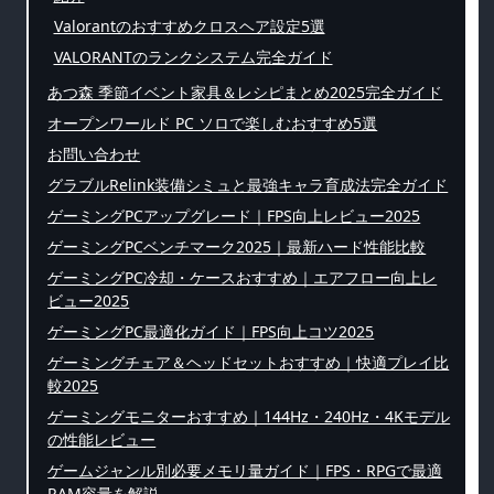
Valorantのおすすめクロスヘア設定5選
VALORANTのランクシステム完全ガイド
あつ森 季節イベント家具＆レシピまとめ2025完全ガイド
オープンワールド PC ソロで楽しむおすすめ5選
お問い合わせ
グラブルRelink装備シミュと最強キャラ育成法完全ガイド
ゲーミングPCアップグレード｜FPS向上レビュー2025
ゲーミングPCベンチマーク2025｜最新ハード性能比較
ゲーミングPC冷却・ケースおすすめ｜エアフロー向上レ
ビュー2025
ゲーミングPC最適化ガイド｜FPS向上コツ2025
ゲーミングチェア＆ヘッドセットおすすめ｜快適プレイ比
較2025
ゲーミングモニターおすすめ｜144Hz・240Hz・4Kモデル
の性能レビュー
ゲームジャンル別必要メモリ量ガイド｜FPS・RPGで最適
RAM容量を解説