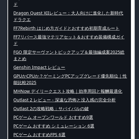
ド
Dragon Quest XIIレビュー：大人向けに進化した新時代
ドラクエ
FF7Rebirth はじめ方ガイドとおすすめ初期育成ルート
FF7リバース最強マテリアセット＆おすすめ装備構成ガイ
ド
FGO 限定サーヴァントピックアップ＆最強編成案2025総
まとめ
Genshin Impact レビュー
GPUかCPUか？ゲーミングPCアップグレード優先順位｜性
能比較2025
MHNow デイリークエスト攻略｜効率周回と報酬最適化
Outlast 2 レビュー - 深遠な恐怖と没入感の完全分析
Outlast 2の攻略戦略：サバイバルの鍵
PCゲーム オープンワールド おすすめ9選
PCゲーム おすすめ シミュレーション 6選
PCゲーム おすすめFPS 6選