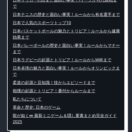
で
日本テニスの歴史と面白い事実！ルールから有名選手まで
日本で人気のスポーツトップ10
日本バスケットボールの魅力とトリビア！ルールから健康
効果まで
日本バレーボールの歴史と面白い事実！ルールからマナー
まで
日本ラグビーの起源とトリビア！ルールからW杯まで
日本卓球の魅力と面白い事実！ルールからオリンピックま
で
柔道の起源と豆知識！技からエピソードまで
相撲の起源とトリビア！番付からルールまで
私たちについて
革命と歴史: 日本のゲーム
龍が如く∞ 最新ミニゲーム＆隠し要素まとめ完全ガイド
2025