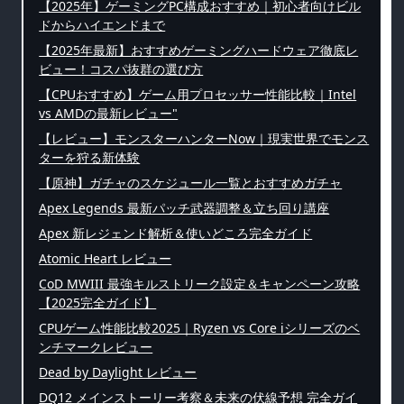
【2025年】ゲーミングPC構成おすすめ｜初心者向けビル
ドからハイエンドまで
【2025年最新】おすすめゲーミングハードウェア徹底レ
ビュー！コスパ抜群の選び方
【CPUおすすめ】ゲーム用プロセッサー性能比較｜Intel
vs AMDの最新レビュー"
【レビュー】モンスターハンターNow｜現実世界でモンス
ターを狩る新体験
【原神】ガチャのスケジュール一覧とおすすめガチャ
Apex Legends 最新パッチ武器調整＆立ち回り講座
Apex 新レジェンド解析＆使いどころ完全ガイド
Atomic Heart レビュー
CoD MWIII 最強キルストリーク設定＆キャンペーン攻略
【2025完全ガイド】
CPUゲーム性能比較2025｜Ryzen vs Core iシリーズのベ
ンチマークレビュー
Dead by Daylight レビュー
DQ12 メインストーリー考察＆未来の伏線予想 完全ガイ