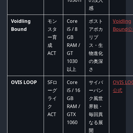
感
Voidling
モン
Core
ポスト
Voidling
Bound
スタ
i5 / 8
アポカ
Bound
ー育
GB
リプ
成
RAM /
ス・生
ACT
GT
物進化
1030
の奥深
以上
さ
OVIS LOOP
SFロ
Core
サイバ
OVIS LO
ーグ
i5 / 16
ーパン
公式
ライ
GB
ク風世
ク
RAM /
界観・
ACT
GTX
毎回異
1060
なる展
開