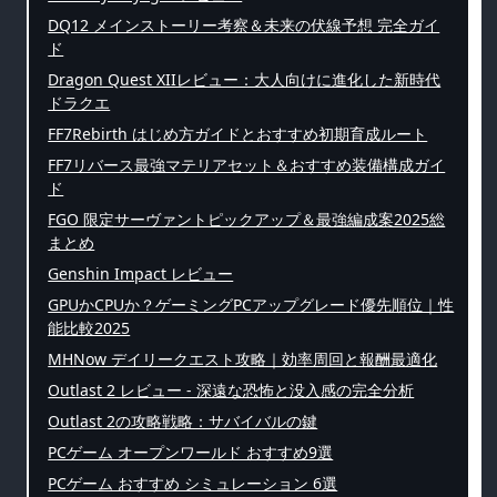
DQ12 メインストーリー考察＆未来の伏線予想 完全ガイ
ド
Dragon Quest XIIレビュー：大人向けに進化した新時代
ドラクエ
FF7Rebirth はじめ方ガイドとおすすめ初期育成ルート
FF7リバース最強マテリアセット＆おすすめ装備構成ガイ
ド
FGO 限定サーヴァントピックアップ＆最強編成案2025総
まとめ
Genshin Impact レビュー
GPUかCPUか？ゲーミングPCアップグレード優先順位｜性
能比較2025
MHNow デイリークエスト攻略｜効率周回と報酬最適化
Outlast 2 レビュー - 深遠な恐怖と没入感の完全分析
Outlast 2の攻略戦略：サバイバルの鍵
PCゲーム オープンワールド おすすめ9選
PCゲーム おすすめ シミュレーション 6選