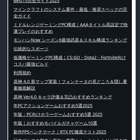
Best15完全ガイド2025
マインクラフトのシステム要件：最低・推奨スペックの完
全ガイド
ミドルレンジゲーミングPC構成｜AAAタイトル高設定で快
適プレイのおすすめ
モンハンNow シーズン6最強武器＆スキル構成ランキング
伝統的なスポーツ
低価格ゲーミングPC構成｜CS:GO・Dota2・Fortnite向け
コスパ最強ビルド
利用規約
原神 4.0 新マップ実装！フォンテーヌの見どころ＆隠し要
素徹底解説
原神 Ver4.0 キャラ評価＆完凸おすすめランキング
年PCアクションゲームおすすめ5選2025
年版：PC向けホラーゲームおすすめ5選 2025
年版｜おすすめモバイルガチャゲーム10選
新作FPSベンチマーク｜RTX PC徹底テスト2025