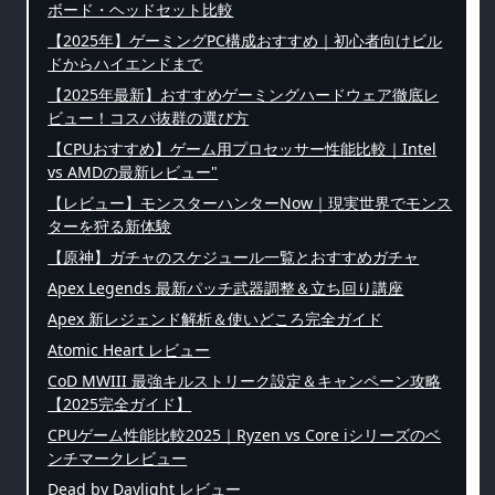
ボード・ヘッドセット比較
【2025年】ゲーミングPC構成おすすめ｜初心者向けビル
ドからハイエンドまで
【2025年最新】おすすめゲーミングハードウェア徹底レ
ビュー！コスパ抜群の選び方
【CPUおすすめ】ゲーム用プロセッサー性能比較｜Intel
vs AMDの最新レビュー"
【レビュー】モンスターハンターNow｜現実世界でモンス
ターを狩る新体験
【原神】ガチャのスケジュール一覧とおすすめガチャ
Apex Legends 最新パッチ武器調整＆立ち回り講座
Apex 新レジェンド解析＆使いどころ完全ガイド
Atomic Heart レビュー
CoD MWIII 最強キルストリーク設定＆キャンペーン攻略
【2025完全ガイド】
CPUゲーム性能比較2025｜Ryzen vs Core iシリーズのベ
ンチマークレビュー
Dead by Daylight レビュー