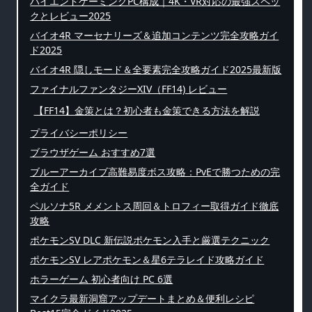
ハイエンドゲーミングPC構成｜4K・VR対応の最強スペッ
クとレビュー2025
バイオ4R マーセナリーズ＆追加コンテンツ完全攻略ガイ
ド2025
バイオ4R 隠しモード＆全要素完全攻略ガイド2025最新版
ファイナルファンタジーXIV（FF14) レビュー
【FF14】金策とは？初心者も金策できる方法を解説
プライバシーポリシー
ブラウザゲーム おすすめ7選
ブルーアーカイブ高難易度ボス攻略：PvEで勝つための完
全ガイド
ペルソナ5R メメントス周回＆トロフィー取得ガイド徹底
攻略
ポケモンSV DLC 新伝説ポケモン入手と厳選テクニック
ポケモンSV レアポケモン＆星6テラレイド攻略ガイド
ホラーゲーム 初心者向け PC 6選
マイクラ最新洞窟アップデートまとめ＆便利レシピ