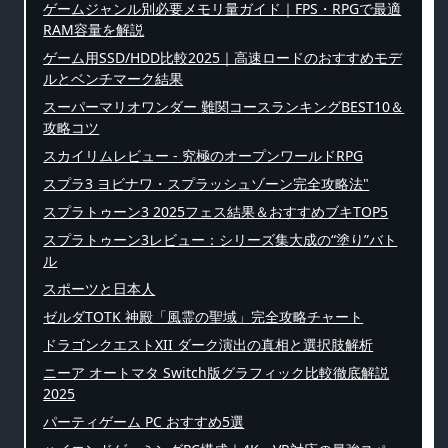
ゲームジャンル別必要メモリ量ガイド｜FPS・RPGで最適
RAM容量を解説
ゲーム用SSD/HDD比較2025｜高速ロードのおすすめモデ
ルとベンチマーク結果
スーパーマリオワンダー 難関コースランキングBEST10＆
攻略コツ
スカイリムレビュー - 究極のオープンワールドRPG
スプラ3 ヨビナワ・スプラッシュゾーン完全攻略法"
スプラトゥーン3 2025フェス結果＆おすすめブキTOP5
スプラトゥーン3レビュー：シリーズ集大成の“塗り”バト
ル
スポーツと日本人
ゼルダTOTK 神殿「風霊の聖域」完全攻略チャート
ドラゴンクエストXII ダーク演出の真相と選択肢解析
ニーア オートマタ Switch版グラフィック比較徹底解説
2025
パーティゲーム PC おすすめ5選