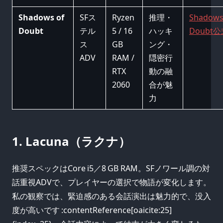
Shadows of
SFス
Ryzen
推理・
Shadows
Doubt
テル
5 / 16
ハッキ
Doubt
ス
GB
ング・
ADV
RAM /
隠密行
RTX
動の融
2060
合が魅
力
1. Lacuna（ラクナ）
推奨スペックはCore i5／8 GB RAM。SFノワール調の対
話重視ADVで、プレイヤーの選択で物語が変化します。
私の観察では、緊迫感のある会話演出は魅力的で、没入
度が高いです :contentReference[oaicite:25]