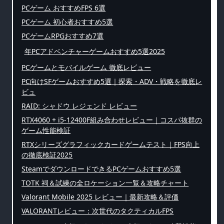
PCゲーム おすすめFPS 6選
PCゲーム 初心者おすすめ5選
PCゲームRPGおすすめ7選
年PCアドベンチャーゲームおすすめ5選2025
PCゲームとモバイルゲーム 徹底レビュー
PC向けSFゲームおすすめ5選｜探索・ADV・戦略を徹底レ
ビュ
RAID: シャドウ レジェンド レビュー
RTX4060 + i5-12400F組み合わせレビュー｜コスパ抜群の
ゲーム性能検証
RTXシリーズグラフィックカードゲームテスト｜FPS向上
の徹底検証2025
SteamでダウンロードできるPCゲームおすすめ5選
TOTK 祠＆試練の全ロケーション一覧＆攻略チャート
Valorant Mobile 2025 レビュー｜最新攻略＆評価
VALORANTレビュー：次世代のタクティカルFPS