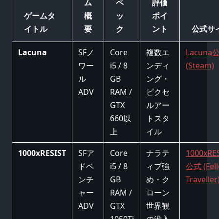
ム
ペ
評価
ゲームタ
概
ッ
ポイ
イトル
要
ク
ント
公式サ
Lacuna
SFノ
Core
複数エ
Lacuna
ワー
i5 / 8
ンディ
(Steam)
ル
GB
ング・
ADV
RAM /
ピクセ
GTX
ルアー
660以
トスタ
上
イル
1000xRESIST
SFア
Core
ナラテ
1000xRE
ドベ
i5 / 8
ィブ強
公式 (Fel
ンチ
GB
め・ク
Traveller
ャー
RAM /
ローン
ADV
GTX
世界観
1050Ti
の没入