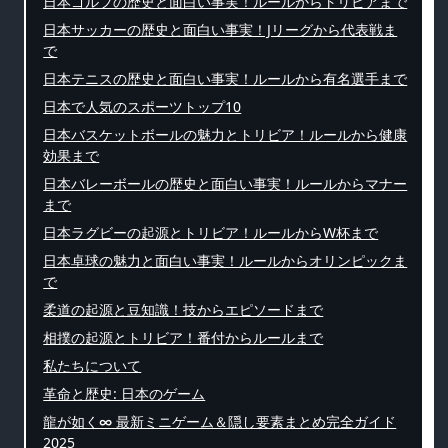
日本ゴルフの歴史と面白い事実！ルールからトリビアまで
日本サッカーの歴史と面白い事実！Jリーグから代表戦ま
で
日本テニスの歴史と面白い事実！ルールから有名選手まで
日本で人気のスポーツトップ10
日本バスケットボールの魅力とトリビア！ルールから健康
効果まで
日本バレーボールの歴史と面白い事実！ルールからマナー
まで
日本ラグビーの起源とトリビア！ルールからW杯まで
日本卓球の魅力と面白い事実！ルールからオリンピックま
で
柔道の起源と豆知識！技からエピソードまで
相撲の起源とトリビア！番付からルールまで
私たちについて
革命と歴史: 日本のゲーム
龍が如く∞ 最新ミニゲーム＆隠し要素まとめ完全ガイド
2025