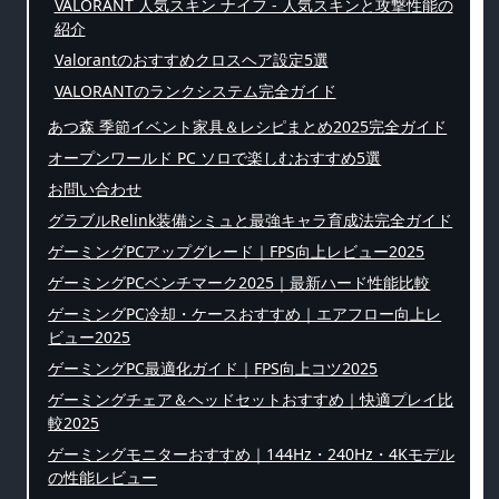
VALORANT 人気スキン ナイフ - 人気スキンと攻撃性能の
紹介
Valorantのおすすめクロスヘア設定5選
VALORANTのランクシステム完全ガイド
あつ森 季節イベント家具＆レシピまとめ2025完全ガイド
オープンワールド PC ソロで楽しむおすすめ5選
お問い合わせ
グラブルRelink装備シミュと最強キャラ育成法完全ガイド
ゲーミングPCアップグレード｜FPS向上レビュー2025
ゲーミングPCベンチマーク2025｜最新ハード性能比較
ゲーミングPC冷却・ケースおすすめ｜エアフロー向上レ
ビュー2025
ゲーミングPC最適化ガイド｜FPS向上コツ2025
ゲーミングチェア＆ヘッドセットおすすめ｜快適プレイ比
較2025
ゲーミングモニターおすすめ｜144Hz・240Hz・4Kモデル
の性能レビュー