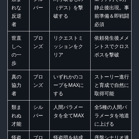
れな
バー
（デス）を撃
静止後出現。事
反逆
破する
前準備＆即戦闘
者
必須
世直
ブロ
リクエストミ
依頼発生後メメ
しへ
ンズ
ッションをク
ントスでクロス
の一
リア
ボスを撃破
歩
真の
ブロ
いずれかのコ
ストーリー進行
協力
ンズ
ープをMAXに
と育成で自然に
者
する
取得可能
類ま
シル
人間パラメー
全5種の人間パ
れぬ
バー
タを全てMAX
ラメータを地道
才能
に上げる
怪盗
ブロ
怪盗団を結成
序盤シナリオ達