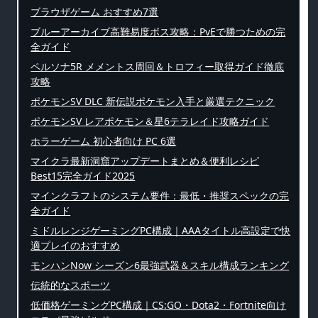
ブラウザゲーム おすすめ7選
ブルーアーカイブ高難易度ボス攻略：PvEで勝つための完
全ガイド
ペルソナ5R メメントス周回＆トロフィー取得ガイド徹底
攻略
ポケモンSV DLC 新伝説ポケモン入手と厳選テクニック
ポケモンSV レアポケモン＆星6テラレイド攻略ガイド
ホラーゲーム 初心者向け PC 6選
マイクラ最新洞窟アップデートまとめ＆便利レシピ
Best15完全ガイド2025
マインクラフトのシステム要件：最低・推奨スペックの完
全ガイド
ミドルレンジゲーミングPC構成｜AAAタイトル高設定で快
適プレイのおすすめ
モンハンNow シーズン6最強武器＆スキル構成ランキング
伝統的なスポーツ
低価格ゲーミングPC構成｜CS:GO・Dota2・Fortnite向け