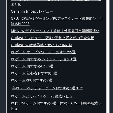
まとめ
Genshin Impact レビュー
GPUかCPUか？ゲーミングPCアップグレード優先順位｜性
能比較2025
MHNow デイリークエスト攻略｜効率周回と報酬最適化
Outlast 2 レビュー - 深遠な恐怖と没入感の完全分析
Outlast 2の攻略戦略：サバイバルの鍵
PCゲーム オープンワールド おすすめ9選
PCゲーム おすすめ シミュレーション 6選
PCゲーム おすすめFPS 6選
PCゲーム 初心者おすすめ5選
PCゲームRPGおすすめ7選
年PCアドベンチャーゲームおすすめ5選2025
PCゲームとモバイルゲーム 徹底レビュー
PC向けSFゲームおすすめ5選｜探索・ADV・戦略を徹底レ
ビュ