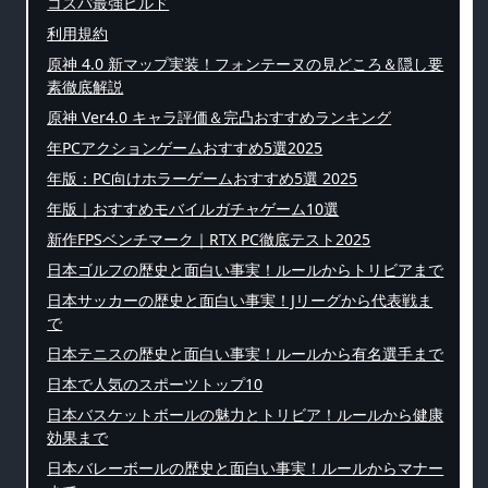
コスパ最強ビルド
利用規約
原神 4.0 新マップ実装！フォンテーヌの見どころ＆隠し要
素徹底解説
原神 Ver4.0 キャラ評価＆完凸おすすめランキング
年PCアクションゲームおすすめ5選2025
年版：PC向けホラーゲームおすすめ5選 2025
年版｜おすすめモバイルガチャゲーム10選
新作FPSベンチマーク｜RTX PC徹底テスト2025
日本ゴルフの歴史と面白い事実！ルールからトリビアまで
日本サッカーの歴史と面白い事実！Jリーグから代表戦ま
で
日本テニスの歴史と面白い事実！ルールから有名選手まで
日本で人気のスポーツトップ10
日本バスケットボールの魅力とトリビア！ルールから健康
効果まで
日本バレーボールの歴史と面白い事実！ルールからマナー