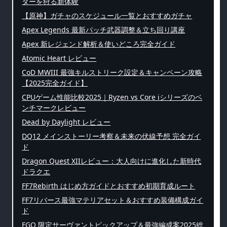
ターを狩る新体験
【原神】ガチャのスケジュール一覧とおすすめガチャ
Apex Legends 最新パッチ武器調整＆立ち回り講座
Apex 新レジェンド解析＆使いどころ完全ガイド
Atomic Heart レビュー
CoD MWIII 最強キルストリーク設定＆キャンペーン攻略
【2025完全ガイド】
CPUゲーム性能比較2025｜Ryzen vs Core iシリーズのベ
ンチマークレビュー
Dead by Daylight レビュー
DQ12 メインストーリー考察＆未来の伏線予想 完全ガイ
ド
Dragon Quest XIIレビュー：大人向けに進化した新時代
ドラクエ
FF7Rebirth はじめ方ガイドとおすすめ初期育成ルート
FF7リバース最強マテリアセット＆おすすめ装備構成ガイ
ド
FGO 限定サーヴァントピックアップ＆最強編成案2025総