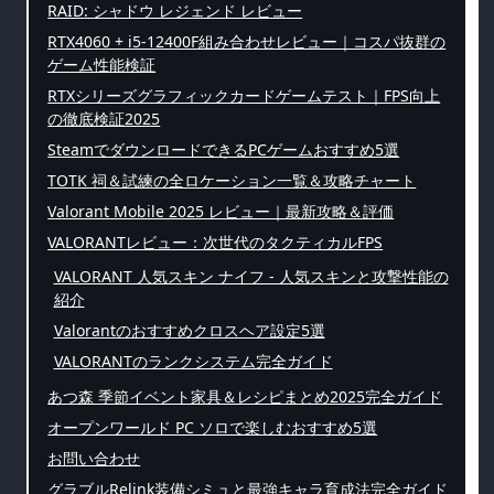
RAID: シャドウ レジェンド レビュー
RTX4060 + i5-12400F組み合わせレビュー｜コスパ抜群の
ゲーム性能検証
RTXシリーズグラフィックカードゲームテスト｜FPS向上
の徹底検証2025
SteamでダウンロードできるPCゲームおすすめ5選
TOTK 祠＆試練の全ロケーション一覧＆攻略チャート
Valorant Mobile 2025 レビュー｜最新攻略＆評価
VALORANTレビュー：次世代のタクティカルFPS
VALORANT 人気スキン ナイフ - 人気スキンと攻撃性能の
紹介
Valorantのおすすめクロスヘア設定5選
VALORANTのランクシステム完全ガイド
あつ森 季節イベント家具＆レシピまとめ2025完全ガイド
オープンワールド PC ソロで楽しむおすすめ5選
お問い合わせ
グラブルRelink装備シミュと最強キャラ育成法完全ガイド