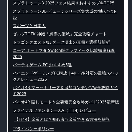
スプラトゥーン3 2025フェス結果＆おすすめブキTOP5
スプラトゥーン3レビュー：シリーズ集大成の“塗り”バト
ル
スポーツと日本人
ゼルダTOTK 神殿「風霊の聖域」完全攻略チャート
ドラゴンクエストXII ダーク演出の真相と選択肢解析
ニーア オートマタ Switch版グラフィック比較徹底解説
2025
パーティゲーム PC おすすめ5選
ハイエンドゲーミングPC構成｜4K・VR対応の最強スペッ
クとレビュー2025
バイオ4R マーセナリーズ＆追加コンテンツ完全攻略ガイ
ド2025
バイオ4R 隠しモード＆全要素完全攻略ガイド2025最新版
ファイナルファンタジーXIV（FF14) レビュー
【FF14】金策とは？初心者も金策できる方法を解説
プライバシーポリシー