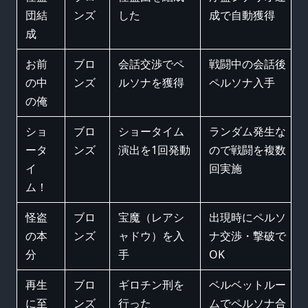
団結
ンズ
した
成で自動獲得
成
お前
ブロ
会話交渉でペ
戦闘中の会話後
の中
ンズ
ルソナを獲得
ペルソナ入手
の俺
ショ
ブロ
ショータイム
ランダム発生な
ータ
ンズ
演出を1回発動
ので戦闘を複数
イ
回実施
ム！
怪盗
ブロ
宝魔（レアシ
出現時にペルソ
の本
ンズ
ャドウ）を入
ナ交渉・撃破で
分
手
OK
再生
ブロ
ギロチン刑を
ベルベットルー
に至
ンズ
行った
ムでペルソナ合