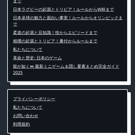
まで
日本ラグビーの起源とトリビア！ルールからW杯まで
日本卓球の魅力と面白い事実！ルールからオリンピックま
で
柔道の起源と豆知識！技からエピソードまで
相撲の起源とトリビア！番付からルールまで
私たちについて
革命と歴史: 日本のゲーム
龍が如く∞ 最新ミニゲーム＆隠し要素まとめ完全ガイド
2025
プライバシーポリシー
私たちについて
お問い合わせ
利用規約