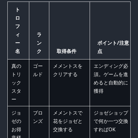
ト
ロ
フ
ィ
ラ
ー
ン
ポイント/注意
名
ク
取得条件
点
真の
ゴー
メメントスを
エンディング必
トリ
ルド
クリアする
須。ゲームを進
ック
めると自動的に
スタ
獲得
ー
ジョ
ブロ
メメントスで
ジョゼショップ
ゼの
ンズ
花をジョゼと
で何か一つ交換
お得
交換する
すればOK
意様