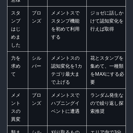
スタ
ブロ
メメントスで
ジョゼに話しか
ンプ
ンズ
スタンプ機能
けて認知変化を
はじ
を初めて利用
行えば取得
めま
する
した
力を
シル
メメントスの
花とスタンプを
求め
バー
認知変化を1カ
集めて、一種類
て
テゴリ最大ま
をMAXにする必
で上げる
要
メメ
ブロ
メメントスで
ランダム発生な
ント
ンズ
ハプニングイ
ので繰り返し探
スの
ベントに遭遇
索推奨
異変
類ま
シル
刈り取るもの
エリア内で3分