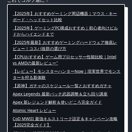
【2025年】おすすめゲーミング周辺機器｜マウス・キー
ボード・ヘッドセット比較
【2025年】ゲーミングPC構成おすすめ｜初心者向けビル
ドからハイエンドまで
【2025年最新】おすすめゲーミングハードウェア徹底レ
ビュー！コスパ抜群の選び方
【CPUおすすめ】ゲーム用プロセッサー性能比較｜Intel
vs AMDの最新レビュー"
【レビュー】モンスターハンターNow｜現実世界でモンス
ターを狩る新体験
【原神】ガチャのスケジュール一覧とおすすめガチャ
Apex Legends 最新パッチ武器調整＆立ち回り講座
Apex 新レジェンド解析＆使いどころ完全ガイド
Atomic Heart レビュー
CoD MWIII 最強キルストリーク設定＆キャンペーン攻略
【2025完全ガイド】