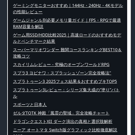
ゲーミングモニターおすすめ｜144Hz・240Hz・4Kモデル
の性能レビュー
ゲームジャンル別必要メモリ量ガイド｜FPS・RPGで最適
RAM容量を解説
ゲーム用SSD/HDD比較2025｜高速ロードのおすすめモデ
ルとベンチマーク結果
スーパーマリオワンダー 難関コースランキングBEST10＆
攻略コツ
スカイリムレビュー - 究極のオープンワールドRPG
スプラ3 ヨビナワ・スプラッシュゾーン完全攻略法"
スプラトゥーン3 2025フェス結果＆おすすめブキTOP5
スプラトゥーン3レビュー：シリーズ集大成の“塗り”バト
ル
スポーツと日本人
ゼルダTOTK 神殿「風霊の聖域」完全攻略チャート
ドラゴンクエストXII ダーク演出の真相と選択肢解析
ニーア オートマタ Switch版グラフィック比較徹底解説