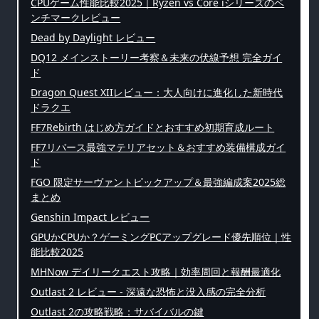
CPUゲーム性能比較2025｜Ryzen vs Core iシリーズのベ
ンチマークレビュー
Dead by Daylight レビュー
DQ12 メインストーリー考察＆未来の伏線予想 完全ガイ
ド
Dragon Quest XIIレビュー：大人向けに進化した新時代
ドラクエ
FF7Rebirth はじめ方ガイドとおすすめ初期育成ルート
FF7リバース最強マテリアセット＆おすすめ装備構成ガイ
ド
FGO 限定サーヴァントピックアップ＆最強編成案2025総
まとめ
Genshin Impact レビュー
GPUかCPUか？ゲーミングPCアップグレード優先順位｜性
能比較2025
MHNow デイリークエスト攻略｜効率周回と報酬最適化
Outlast 2 レビュー - 深遠な恐怖と没入感の完全分析
Outlast 2の攻略戦略：サバイバルの鍵