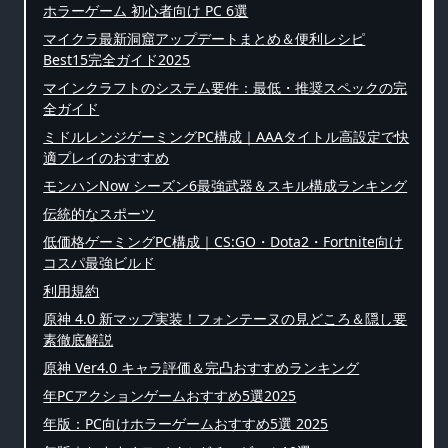
ホラーゲーム 初心者向け PC 6選
マイクラ最新洞窟アップデートまとめ＆便利レシピ
Best15完全ガイド2025
マインクラフトのシステム要件：最低・推奨スペックの完
全ガイド
ミドルレンジゲーミングPC構成｜AAAタイトル高設定で快
適プレイのおすすめ
モンハンNow シーズン6最強武器＆スキル構成ランキング
伝統的なスポーツ
低価格ゲーミングPC構成｜CS:GO・Dota2・Fortnite向け
コスパ最強ビルド
利用規約
原神 4.0 新マップ実装！フォンテーヌの見どころ＆隠し要
素徹底解説
原神 Ver4.0 キャラ評価＆完凸おすすめランキング
年PCアクションゲームおすすめ5選2025
年版：PC向けホラーゲームおすすめ5選 2025