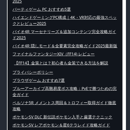
2025
パーティゲーム PC おすすめ5選
ハイエンドゲーミングPC構成｜4K・VR対応の最強スペッ
クとレビュー2025
バイオ4R マーセナリーズ＆追加コンテンツ完全攻略ガイ
ド2025
バイオ4R 隠しモード＆全要素完全攻略ガイド2025最新版
ファイナルファンタジーXIV（FF14) レビュー
【FF14】金策とは？初心者も金策できる方法を解説
プライバシーポリシー
ブラウザゲーム おすすめ7選
ブルーアーカイブ高難易度ボス攻略：PvEで勝つための完
全ガイド
ペルソナ5R メメントス周回＆トロフィー取得ガイド徹底
攻略
ポケモンSV DLC 新伝説ポケモン入手と厳選テクニック
ポケモンSV レアポケモン＆星6テラレイド攻略ガイド