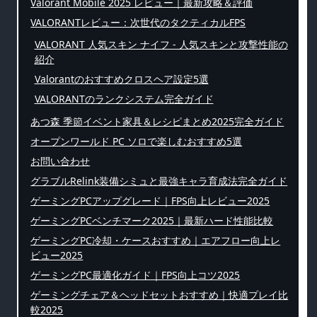
Valorant Mobile 2025 レビュー｜最新攻略＆評価
VALORANTレビュー：次世代のタクティカルFPS
VALORANT 人気スキン ナイフ - 人気スキンと攻撃性能の
紹介
Valorantのおすすめクロスヘア設定5選
VALORANTのランクシステム完全ガイド
あつ森 季節イベント家具＆レシピまとめ2025完全ガイド
オープンワールド PC ソロで楽しむおすすめ5選
お問い合わせ
グラブルRelink装備シミュと最強キャラ育成法完全ガイド
ゲーミングPCアップグレード｜FPS向上レビュー2025
ゲーミングPCベンチマーク2025｜最新ハード性能比較
ゲーミングPC冷却・ケースおすすめ｜エアフロー向上レ
ビュー2025
ゲーミングPC最適化ガイド｜FPS向上コツ2025
ゲーミングチェア＆ヘッドセットおすすめ｜快適プレイ比
較2025