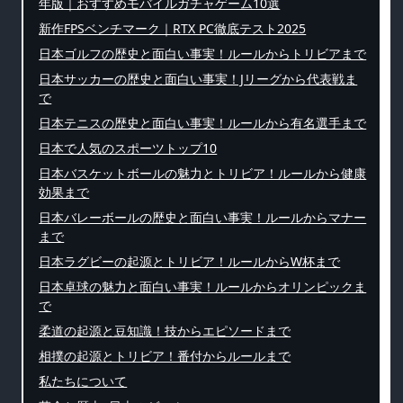
年版｜おすすめモバイルガチャゲーム10選
新作FPSベンチマーク｜RTX PC徹底テスト2025
日本ゴルフの歴史と面白い事実！ルールからトリビアまで
日本サッカーの歴史と面白い事実！Jリーグから代表戦ま
で
日本テニスの歴史と面白い事実！ルールから有名選手まで
日本で人気のスポーツトップ10
日本バスケットボールの魅力とトリビア！ルールから健康
効果まで
日本バレーボールの歴史と面白い事実！ルールからマナー
まで
日本ラグビーの起源とトリビア！ルールからW杯まで
日本卓球の魅力と面白い事実！ルールからオリンピックま
で
柔道の起源と豆知識！技からエピソードまで
相撲の起源とトリビア！番付からルールまで
私たちについて