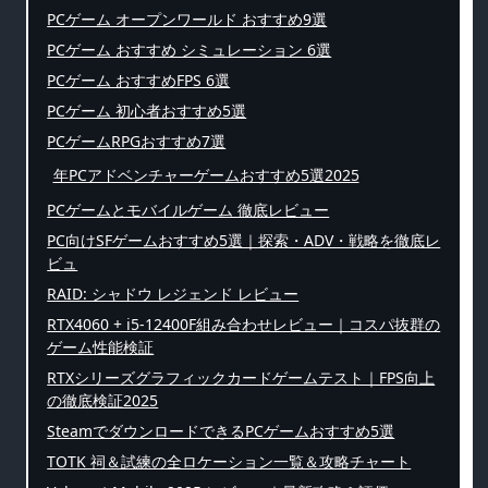
PCゲーム オープンワールド おすすめ9選
PCゲーム おすすめ シミュレーション 6選
PCゲーム おすすめFPS 6選
PCゲーム 初心者おすすめ5選
PCゲームRPGおすすめ7選
年PCアドベンチャーゲームおすすめ5選2025
PCゲームとモバイルゲーム 徹底レビュー
PC向けSFゲームおすすめ5選｜探索・ADV・戦略を徹底レ
ビュ
RAID: シャドウ レジェンド レビュー
RTX4060 + i5-12400F組み合わせレビュー｜コスパ抜群の
ゲーム性能検証
RTXシリーズグラフィックカードゲームテスト｜FPS向上
の徹底検証2025
SteamでダウンロードできるPCゲームおすすめ5選
TOTK 祠＆試練の全ロケーション一覧＆攻略チャート