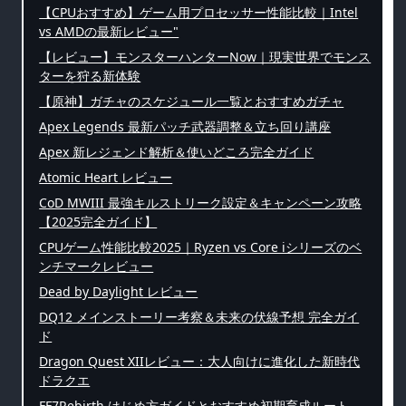
【CPUおすすめ】ゲーム用プロセッサー性能比較｜Intel
vs AMDの最新レビュー"
【レビュー】モンスターハンターNow｜現実世界でモンス
ターを狩る新体験
【原神】ガチャのスケジュール一覧とおすすめガチャ
Apex Legends 最新パッチ武器調整＆立ち回り講座
Apex 新レジェンド解析＆使いどころ完全ガイド
Atomic Heart レビュー
CoD MWIII 最強キルストリーク設定＆キャンペーン攻略
【2025完全ガイド】
CPUゲーム性能比較2025｜Ryzen vs Core iシリーズのベ
ンチマークレビュー
Dead by Daylight レビュー
DQ12 メインストーリー考察＆未来の伏線予想 完全ガイ
ド
Dragon Quest XIIレビュー：大人向けに進化した新時代
ドラクエ
FF7Rebirth はじめ方ガイドとおすすめ初期育成ルート