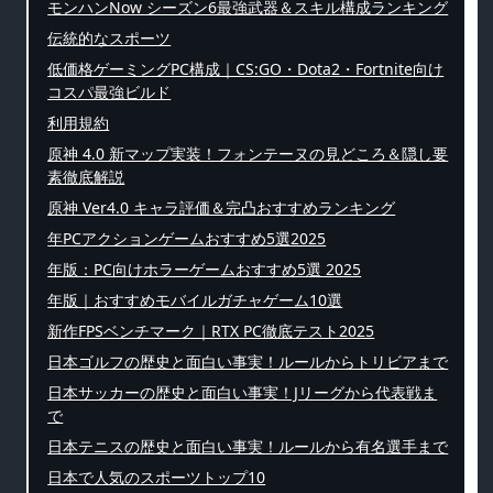
モンハンNow シーズン6最強武器＆スキル構成ランキング
伝統的なスポーツ
低価格ゲーミングPC構成｜CS:GO・Dota2・Fortnite向け
コスパ最強ビルド
利用規約
原神 4.0 新マップ実装！フォンテーヌの見どころ＆隠し要
素徹底解説
原神 Ver4.0 キャラ評価＆完凸おすすめランキング
年PCアクションゲームおすすめ5選2025
年版：PC向けホラーゲームおすすめ5選 2025
年版｜おすすめモバイルガチャゲーム10選
新作FPSベンチマーク｜RTX PC徹底テスト2025
日本ゴルフの歴史と面白い事実！ルールからトリビアまで
日本サッカーの歴史と面白い事実！Jリーグから代表戦ま
で
日本テニスの歴史と面白い事実！ルールから有名選手まで
日本で人気のスポーツトップ10