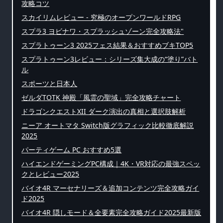
攻略コツ
スカイリムレビュー - 究極のオープンワールドRPG
スプラ3 ヨビナワ・スプラッシュゾーン完全攻略法"
スプラトゥーン3 2025フェス結果＆おすすめブキTOP5
スプラトゥーン3レビュー：シリーズ集大成の“塗り”バト
ル
スポーツと日本人
ゼルダTOTK 神殿「風霊の聖域」完全攻略チャート
ドラゴンクエストXII ダーク演出の真相と選択肢解析
ニーア オートマタ Switch版グラフィック比較徹底解説
2025
パーティゲーム PC おすすめ5選
ハイエンドゲーミングPC構成｜4K・VR対応の最強スペッ
クとレビュー2025
バイオ4R マーセナリーズ＆追加コンテンツ完全攻略ガイ
ド2025
バイオ4R 隠しモード＆全要素完全攻略ガイド2025最新版