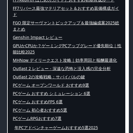
FF7リバース最強マテリアセット＆おすすめ装備構成ガイ
ド
FGO 限定サーヴァントピックアップ＆最強編成案2025総
まとめ
Genshin Impact レビュー
GPUかCPUか？ゲーミングPCアップグレード優先順位｜性
能比較2025
MHNow デイリークエスト攻略｜効率周回と報酬最適化
Outlast 2 レビュー - 深遠な恐怖と没入感の完全分析
Outlast 2の攻略戦略：サバイバルの鍵
PCゲーム オープンワールド おすすめ9選
PCゲーム おすすめ シミュレーション 6選
PCゲーム おすすめFPS 6選
PCゲーム 初心者おすすめ5選
PCゲームRPGおすすめ7選
年PCアドベンチャーゲームおすすめ5選2025