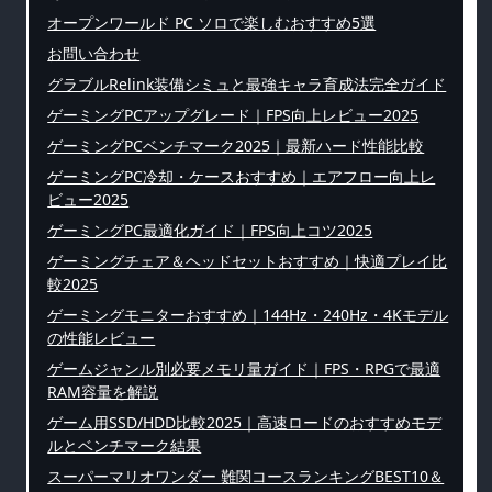
オープンワールド PC ソロで楽しむおすすめ5選
お問い合わせ
グラブルRelink装備シミュと最強キャラ育成法完全ガイド
ゲーミングPCアップグレード｜FPS向上レビュー2025
ゲーミングPCベンチマーク2025｜最新ハード性能比較
ゲーミングPC冷却・ケースおすすめ｜エアフロー向上レ
ビュー2025
ゲーミングPC最適化ガイド｜FPS向上コツ2025
ゲーミングチェア＆ヘッドセットおすすめ｜快適プレイ比
較2025
ゲーミングモニターおすすめ｜144Hz・240Hz・4Kモデル
の性能レビュー
ゲームジャンル別必要メモリ量ガイド｜FPS・RPGで最適
RAM容量を解説
ゲーム用SSD/HDD比較2025｜高速ロードのおすすめモデ
ルとベンチマーク結果
スーパーマリオワンダー 難関コースランキングBEST10＆