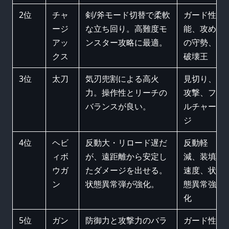
2位
チャ
剣/斧モード切替で柔軟
ガード性
ージ
な立ち回り。高難度モ
能、攻め
アッ
ンスター攻略に最適。
の守勢、
クス
破壊王
3位
太刀
気刃兜割による高火
見切り、
力。操作性とリーチの
攻撃、フ
バランスが良い。
ルチャー
ジ
4位
ヘビ
反動大・リロード遅だ
反動軽
ィボ
が、遠距離から安定し
減、装填
ウガ
たダメージを出せる。
速度、状
ン
状態異常弾が強化。
態異常強
化
5位
ガン
防御力と攻撃力のバラ
ガード性