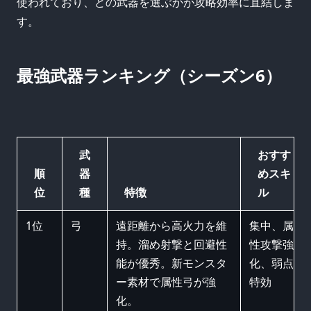
使われており、どの武器を選ぶかが攻略効率に直結しま
す。
最強武器ランキング（シーズン6）
武
おすす
順
器
めスキ
位
種
特徴
ル
1位
弓
遠距離から高火力を維
集中、属
持。溜め射撃と回避性
性攻撃強
能が優秀。新モンスタ
化、弱点
ー素材で属性弓が強
特効
化。