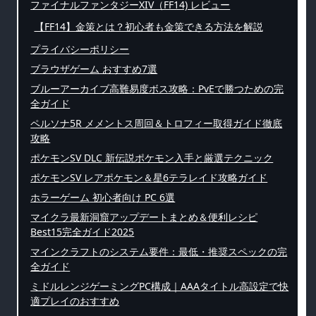
ファイナルファンタジーXIV（FF14) レビュー
【FF14】金策とは？初心者も金策できる方法を解説
プライバシーポリシー
ブラウザゲーム おすすめ7選
ブルーアーカイブ高難易度ボス攻略：PvEで勝つための完
全ガイド
ペルソナ5R メメントス周回＆トロフィー取得ガイド徹底
攻略
ポケモンSV DLC 新伝説ポケモン入手と厳選テクニック
ポケモンSV レアポケモン＆星6テラレイド攻略ガイド
ホラーゲーム 初心者向け PC 6選
マイクラ最新洞窟アップデートまとめ＆便利レシピ
Best15完全ガイド2025
マインクラフトのシステム要件：最低・推奨スペックの完
全ガイド
ミドルレンジゲーミングPC構成｜AAAタイトル高設定で快
適プレイのおすすめ