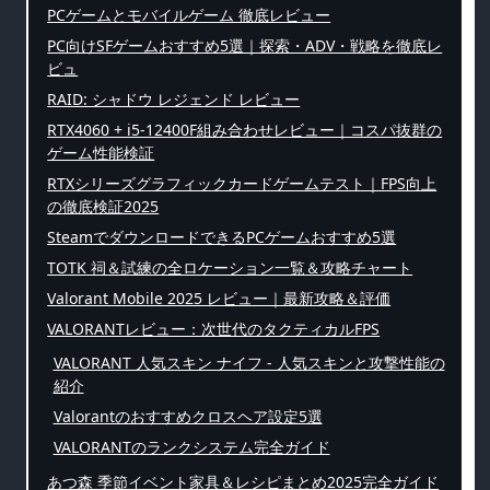
PCゲームとモバイルゲーム 徹底レビュー
PC向けSFゲームおすすめ5選｜探索・ADV・戦略を徹底レ
ビュ
RAID: シャドウ レジェンド レビュー
RTX4060 + i5-12400F組み合わせレビュー｜コスパ抜群の
ゲーム性能検証
RTXシリーズグラフィックカードゲームテスト｜FPS向上
の徹底検証2025
SteamでダウンロードできるPCゲームおすすめ5選
TOTK 祠＆試練の全ロケーション一覧＆攻略チャート
Valorant Mobile 2025 レビュー｜最新攻略＆評価
VALORANTレビュー：次世代のタクティカルFPS
VALORANT 人気スキン ナイフ - 人気スキンと攻撃性能の
紹介
Valorantのおすすめクロスヘア設定5選
VALORANTのランクシステム完全ガイド
あつ森 季節イベント家具＆レシピまとめ2025完全ガイド