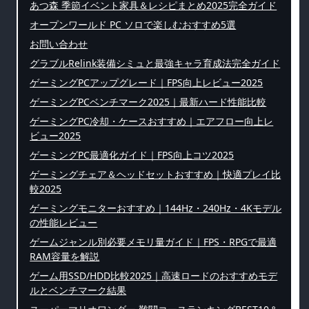
あつ森 季節イベント家具＆レシピまとめ2025完全ガイド
オープンワールド PC ソロで楽しむおすすめ5選
お問い合わせ
グラブルRelink装備シミュと最強キャラ育成法完全ガイド
ゲーミングPCアップグレード｜FPS向上レビュー2025
ゲーミングPCベンチマーク2025｜最新ハード性能比較
ゲーミングPC冷却・ケースおすすめ｜エアフロー向上レ
ビュー2025
ゲーミングPC最適化ガイド｜FPS向上コツ2025
ゲーミングチェア＆ヘッドセットおすすめ｜快適プレイ比
較2025
ゲーミングモニターおすすめ｜144Hz・240Hz・4Kモデル
の性能レビュー
ゲームジャンル別必要メモリ量ガイド｜FPS・RPGで最適
RAM容量を解説
ゲーム用SSD/HDD比較2025｜高速ロードのおすすめモデ
ルとベンチマーク結果