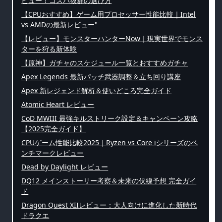
ビュー！コスパ抜群の選び方
【CPUおすすめ】ゲーム用プロセッサー性能比較｜Intel
vs AMDの最新レビュー"
【レビュー】モンスターハンターNow｜現実世界でモンス
ターを狩る新体験
【原神】ガチャのスケジュール一覧とおすすめガチャ
Apex Legends 最新パッチ武器調整＆立ち回り講座
Apex 新レジェンド解析＆使いどころ完全ガイド
Atomic Heart レビュー
CoD MWIII 最強キルストリーク設定＆キャンペーン攻略
【2025完全ガイド】
CPUゲーム性能比較2025｜Ryzen vs Core iシリーズのベ
ンチマークレビュー
Dead by Daylight レビュー
DQ12 メインストーリー考察＆未来の伏線予想 完全ガイ
ド
Dragon Quest XIIレビュー：大人向けに進化した新時代
ドラクエ