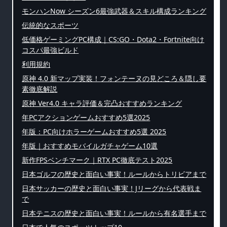
モンハンNow シーズン6最強武器＆スキル構成ランキング
伝統的なスポーツ
低価格ゲーミングPC構成｜CS:GO・Dota2・Fortnite向け
コスパ最強ビルド
利用規約
原神 4.0 新マップ実装！フォンテーヌの見どころ＆隠し要
素徹底解説
原神 Ver4.0 キャラ評価＆完凸おすすめランキング
年PCアクションゲームおすすめ5選2025
年版：PC向けホラーゲームおすすめ5選 2025
年版｜おすすめモバイルガチャゲーム10選
新作FPSベンチマーク｜RTX PC徹底テスト2025
日本ゴルフの歴史と面白い事実！ルールからトリビアまで
日本サッカーの歴史と面白い事実！Jリーグから代表戦ま
で
日本テニスの歴史と面白い事実！ルールから有名選手まで