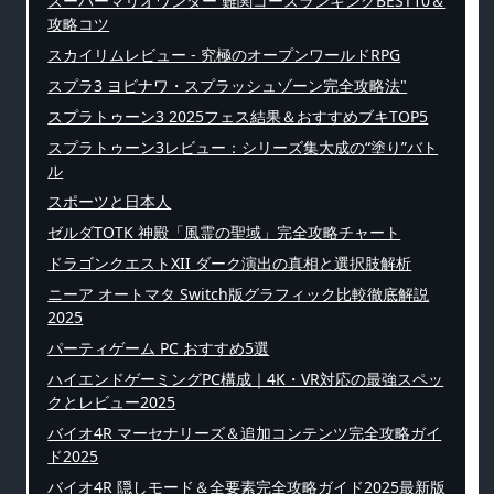
スーパーマリオワンダー 難関コースランキングBEST10＆
攻略コツ
スカイリムレビュー - 究極のオープンワールドRPG
スプラ3 ヨビナワ・スプラッシュゾーン完全攻略法"
スプラトゥーン3 2025フェス結果＆おすすめブキTOP5
スプラトゥーン3レビュー：シリーズ集大成の“塗り”バト
ル
スポーツと日本人
ゼルダTOTK 神殿「風霊の聖域」完全攻略チャート
ドラゴンクエストXII ダーク演出の真相と選択肢解析
ニーア オートマタ Switch版グラフィック比較徹底解説
2025
パーティゲーム PC おすすめ5選
ハイエンドゲーミングPC構成｜4K・VR対応の最強スペッ
クとレビュー2025
バイオ4R マーセナリーズ＆追加コンテンツ完全攻略ガイ
ド2025
バイオ4R 隠しモード＆全要素完全攻略ガイド2025最新版