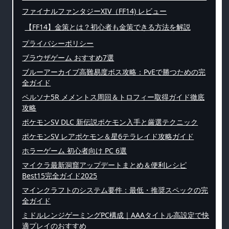
ファイナルファンタジーXIV（FF14) レビュー
【FF14】金策とは？初心者も金策できる方法を解説
プライバシーポリシー
ブラウザゲーム おすすめ7選
ブルーアーカイブ高難易度ボス攻略：PvEで勝つための完
全ガイド
ペルソナ5R メメントス周回＆トロフィー取得ガイド徹底
攻略
ポケモンSV DLC 新伝説ポケモン入手と厳選テクニック
ポケモンSV レアポケモン＆星6テラレイド攻略ガイド
ホラーゲーム 初心者向け PC 6選
マイクラ最新洞窟アップデートまとめ＆便利レシピ
Best15完全ガイド2025
マインクラフトのシステム要件：最低・推奨スペックの完
全ガイド
ミドルレンジゲーミングPC構成｜AAAタイトル高設定で快
適プレイのおすすめ