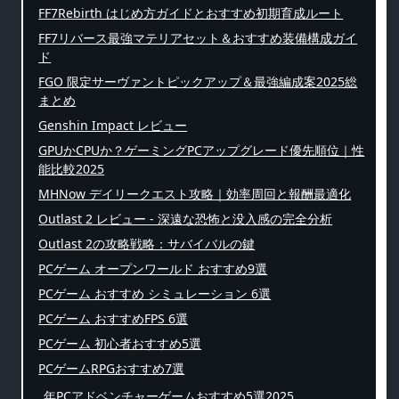
FF7Rebirth はじめ方ガイドとおすすめ初期育成ルート
FF7リバース最強マテリアセット＆おすすめ装備構成ガイ
ド
FGO 限定サーヴァントピックアップ＆最強編成案2025総
まとめ
Genshin Impact レビュー
GPUかCPUか？ゲーミングPCアップグレード優先順位｜性
能比較2025
MHNow デイリークエスト攻略｜効率周回と報酬最適化
Outlast 2 レビュー - 深遠な恐怖と没入感の完全分析
Outlast 2の攻略戦略：サバイバルの鍵
PCゲーム オープンワールド おすすめ9選
PCゲーム おすすめ シミュレーション 6選
PCゲーム おすすめFPS 6選
PCゲーム 初心者おすすめ5選
PCゲームRPGおすすめ7選
年PCアドベンチャーゲームおすすめ5選2025