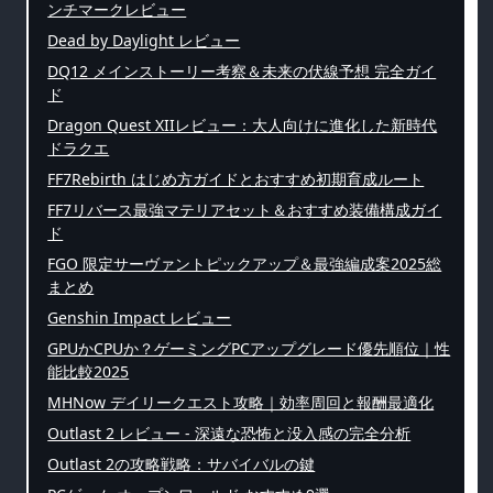
ンチマークレビュー
Dead by Daylight レビュー
DQ12 メインストーリー考察＆未来の伏線予想 完全ガイ
ド
Dragon Quest XIIレビュー：大人向けに進化した新時代
ドラクエ
FF7Rebirth はじめ方ガイドとおすすめ初期育成ルート
FF7リバース最強マテリアセット＆おすすめ装備構成ガイ
ド
FGO 限定サーヴァントピックアップ＆最強編成案2025総
まとめ
Genshin Impact レビュー
GPUかCPUか？ゲーミングPCアップグレード優先順位｜性
能比較2025
MHNow デイリークエスト攻略｜効率周回と報酬最適化
Outlast 2 レビュー - 深遠な恐怖と没入感の完全分析
Outlast 2の攻略戦略：サバイバルの鍵