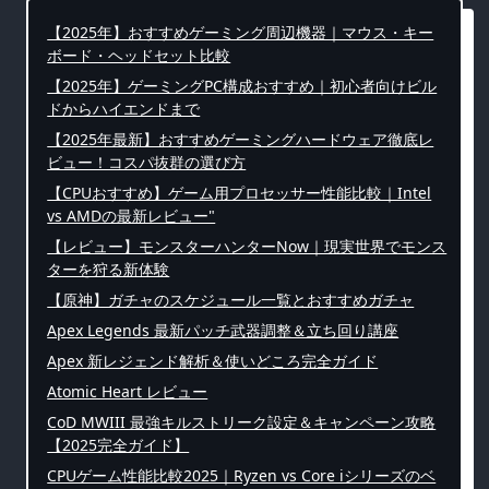
【2025年】おすすめゲーミング周辺機器｜マウス・キー
ボード・ヘッドセット比較
【2025年】ゲーミングPC構成おすすめ｜初心者向けビル
ドからハイエンドまで
【2025年最新】おすすめゲーミングハードウェア徹底レ
ビュー！コスパ抜群の選び方
【CPUおすすめ】ゲーム用プロセッサー性能比較｜Intel
vs AMDの最新レビュー"
【レビュー】モンスターハンターNow｜現実世界でモンス
ターを狩る新体験
【原神】ガチャのスケジュール一覧とおすすめガチャ
Apex Legends 最新パッチ武器調整＆立ち回り講座
Apex 新レジェンド解析＆使いどころ完全ガイド
Atomic Heart レビュー
CoD MWIII 最強キルストリーク設定＆キャンペーン攻略
【2025完全ガイド】
CPUゲーム性能比較2025｜Ryzen vs Core iシリーズのベ