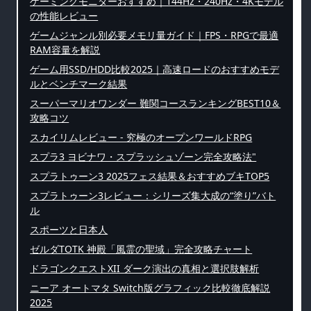
ゲーミングモニターおすすめ｜144Hz・240Hz・4Kモデル
の性能レビュー
ゲームジャンル別必要メモリ量ガイド｜FPS・RPGで最適
RAM容量を解説
ゲーム用SSD/HDD比較2025｜高速ロードのおすすめモデ
ルとベンチマーク結果
スーパーマリオワンダー 難関コースランキングBEST10＆
攻略コツ
スカイリムレビュー - 究極のオープンワールドRPG
スプラ3 ヨビナワ・スプラッシュゾーン完全攻略法"
スプラトゥーン3 2025フェス結果＆おすすめブキTOP5
スプラトゥーン3レビュー：シリーズ集大成の“塗り”バト
ル
スポーツと日本人
ゼルダTOTK 神殿「風霊の聖域」完全攻略チャート
ドラゴンクエストXII ダーク演出の真相と選択肢解析
ニーア オートマタ Switch版グラフィック比較徹底解説
2025