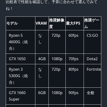
比較表で性能を確認して、予算に合わせて選んでみて
ね！
推奨解像
推奨ゲー
モデル
VRAM
最大FPS
度
ム
Ryzen 5
な
720p
60fps
CS:GO
4600G（統
し
合）
GTX 1650
4GB
1080p
70fps
Dota2
Ryzen 3
な
720p
80fps
Fortnite
5300G（統
し
合）
GTX 1660
6GB
1080p
90fps
全般
Super