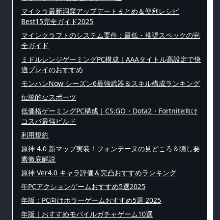
マイクラ最新洞窟アップデートまとめ＆便利レシピ
Best15完全ガイド2025
マインクラフトのシステム要件：最低・推奨スペックの完
全ガイド
ミドルレンジゲーミングPC構成｜AAAタイトル高設定で快
適プレイのおすすめ
モンハンNow シーズン6最強武器＆スキル構成ランキング
伝統的なスポーツ
低価格ゲーミングPC構成｜CS:GO・Dota2・Fortnite向け
コスパ最強ビルド
利用規約
原神 4.0 新マップ実装！フォンテーヌの見どころ＆隠し要
素徹底解説
原神 Ver4.0 キャラ評価＆完凸おすすめランキング
年PCアクションゲームおすすめ5選2025
年版：PC向けホラーゲームおすすめ5選 2025
年版｜おすすめモバイルガチャゲーム10選