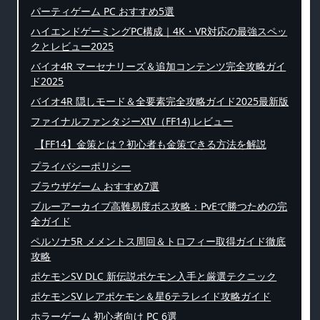
パーティゲーム PC おすすめ5選
ハイエンドゲーミングPC構成｜4K・VR対応の最強スペッ
クとレビュー2025
バイオ4R マーセナリーズ＆追加コンテンツ完全攻略ガイ
ド2025
バイオ4R 隠しモード＆全要素完全攻略ガイド2025最新版
ファイナルファンタジーXIV（FF14) レビュー
【FF14】金策とは？初心者も金策できる方法を解説
プライバシーポリシー
ブラウザゲーム おすすめ7選
ブルーアーカイブ高難易度ボス攻略：PvEで勝つための完
全ガイド
ペルソナ5R メメントス周回＆トロフィー取得ガイド徹底
攻略
ポケモンSV DLC 新伝説ポケモン入手と厳選テクニック
ポケモンSV レアポケモン＆星6テラレイド攻略ガイド
ホラーゲーム 初心者向け PC 6選