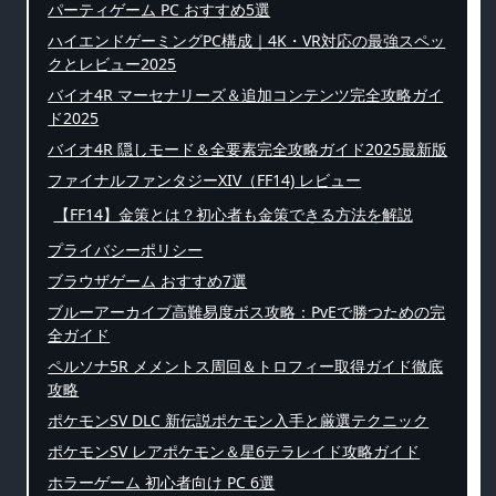
パーティゲーム PC おすすめ5選
ハイエンドゲーミングPC構成｜4K・VR対応の最強スペッ
クとレビュー2025
バイオ4R マーセナリーズ＆追加コンテンツ完全攻略ガイ
ド2025
バイオ4R 隠しモード＆全要素完全攻略ガイド2025最新版
ファイナルファンタジーXIV（FF14) レビュー
【FF14】金策とは？初心者も金策できる方法を解説
プライバシーポリシー
ブラウザゲーム おすすめ7選
ブルーアーカイブ高難易度ボス攻略：PvEで勝つための完
全ガイド
ペルソナ5R メメントス周回＆トロフィー取得ガイド徹底
攻略
ポケモンSV DLC 新伝説ポケモン入手と厳選テクニック
ポケモンSV レアポケモン＆星6テラレイド攻略ガイド
ホラーゲーム 初心者向け PC 6選