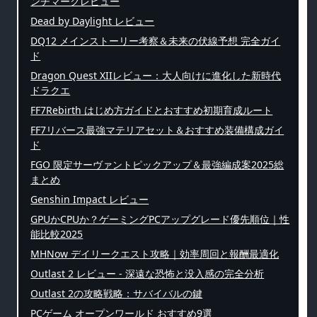
ンチマークレビュー
Dead by Daylight レビュー
DQ12 メインストーリー考察＆未来の伏線予想 完全ガイ
ド
Dragon Quest XIIレビュー：大人向けに進化した新時代
ドラクエ
FF7Rebirth はじめ方ガイドとおすすめ初期育成ルート
FF7リバース最強マテリアセット＆おすすめ装備構成ガイ
ド
FGO 限定サーヴァントピックアップ＆最強編成案2025総
まとめ
Genshin Impact レビュー
GPUかCPUか？ゲーミングPCアップグレード優先順位｜性
能比較2025
MHNow デイリークエスト攻略｜効率周回と報酬最適化
Outlast 2 レビュー - 深遠な恐怖と没入感の完全分析
Outlast 2の攻略戦略：サバイバルの鍵
PCゲーム オープンワールド おすすめ9選