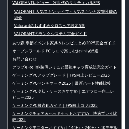
VALORANTレビュー：次世代のタクティカルFPS
VALORANT 人気スキン ナイフ - 人気スキンと攻撃性能の
紹介
Valorantのおすすめクロスヘア設定5選
VALORANTのランクシステム完全ガイド
あつ森 季節イベント家具＆レシピまとめ2025完全ガイド
オープンワールド PC ソロで楽しむおすすめ5選
お問い合わせ
グラブルRelink装備シミュと最強キャラ育成法完全ガイド
ゲーミングPCアップグレード｜FPS向上レビュー2025
ゲーミングPCベンチマーク2025｜最新ハード性能比較
ゲーミングPC冷却・ケースおすすめ｜エアフロー向上レ
ビュー2025
ゲーミングPC最適化ガイド｜FPS向上コツ2025
ゲーミングチェア＆ヘッドセットおすすめ｜快適プレイ比
較2025
ゲーミングモニターおすすめ｜144Hz・240Hz・4Kモデル