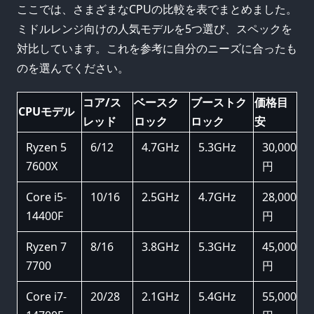
ここでは、さまざまなCPUの比較を表でまとめました。
ミドルレンジ向けの人気モデルを5つ選び、スペックを
対比しています。これを参考に自分のニーズに合ったも
のを選んでください。
コア/ス
ベースク
ブーストク
価格目
CPUモデル
レッド
ロック
ロック
安
Ryzen 5
6/12
4.7GHz
5.3GHz
30,000
7600X
円
Core i5-
10/16
2.5GHz
4.7GHz
28,000
14400F
円
Ryzen 7
8/16
3.8GHz
5.3GHz
45,000
7700
円
Core i7-
20/28
2.1GHz
5.4GHz
55,000