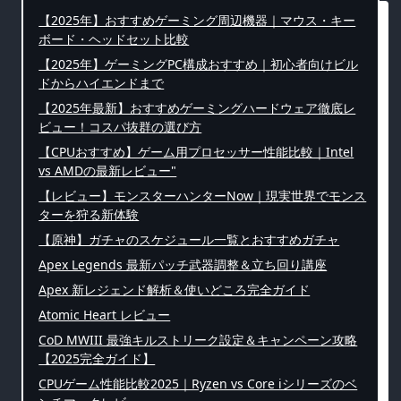
【2025年】おすすめゲーミング周辺機器｜マウス・キー
ボード・ヘッドセット比較
【2025年】ゲーミングPC構成おすすめ｜初心者向けビル
ドからハイエンドまで
【2025年最新】おすすめゲーミングハードウェア徹底レ
ビュー！コスパ抜群の選び方
【CPUおすすめ】ゲーム用プロセッサー性能比較｜Intel
vs AMDの最新レビュー"
【レビュー】モンスターハンターNow｜現実世界でモンス
ターを狩る新体験
【原神】ガチャのスケジュール一覧とおすすめガチャ
Apex Legends 最新パッチ武器調整＆立ち回り講座
Apex 新レジェンド解析＆使いどころ完全ガイド
Atomic Heart レビュー
CoD MWIII 最強キルストリーク設定＆キャンペーン攻略
【2025完全ガイド】
CPUゲーム性能比較2025｜Ryzen vs Core iシリーズのベ