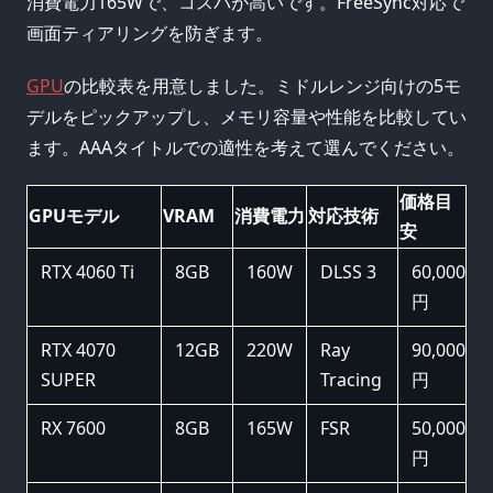
消費電力165Wで、コスパが高いです。FreeSync対応で
画面ティアリングを防ぎます。
GPU
の比較表を用意しました。ミドルレンジ向けの5モ
デルをピックアップし、メモリ容量や性能を比較してい
ます。AAAタイトルでの適性を考えて選んでください。
価格目
GPUモデル
VRAM
消費電力
対応技術
安
RTX 4060 Ti
8GB
160W
DLSS 3
60,000
円
RTX 4070
12GB
220W
Ray
90,000
SUPER
Tracing
円
RX 7600
8GB
165W
FSR
50,000
円