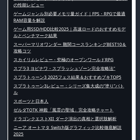
の性能レビュー
ゲームジャンル別必要メモリ量ガイド｜FPS・RPGで最適
RAM容量を解説
ゲーム用SSD/HDD比較2025｜高速ロードのおすすめモデ
ルとベンチマーク結果
スーパーマリオワンダー 難関コースランキングBEST10＆
攻略コツ
スカイリムレビュー - 究極のオープンワールドRPG
スプラ3 ヨビナワ・スプラッシュゾーン完全攻略法"
スプラトゥーン3 2025フェス結果＆おすすめブキTOP5
スプラトゥーン3レビュー：シリーズ集大成の“塗り”バト
ル
スポーツと日本人
ゼルダTOTK 神殿「風霊の聖域」完全攻略チャート
ドラゴンクエストXII ダーク演出の真相と選択肢解析
ニーア オートマタ Switch版グラフィック比較徹底解説
2025