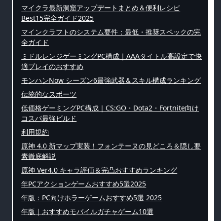
マイクラ最新洞窟アップデートまとめ＆便利レシピ
Best15完全ガイド2025
マインクラフトのシステム要件：最低・推奨スペックの完
全ガイド
ミドルレンジゲーミングPC構成｜AAAタイトル高設定で快
適プレイのおすすめ
モンハンNow シーズン6最強武器＆スキル構成ランキング
伝統的なスポーツ
低価格ゲーミングPC構成｜CS:GO・Dota2・Fortnite向け
コスパ最強ビルド
利用規約
原神 4.0 新マップ実装！フォンテーヌの見どころ＆隠し要
素徹底解説
原神 Ver4.0 キャラ評価＆完凸おすすめランキング
年PCアクションゲームおすすめ5選2025
年版：PC向けホラーゲームおすすめ5選 2025
年版｜おすすめモバイルガチャゲーム10選