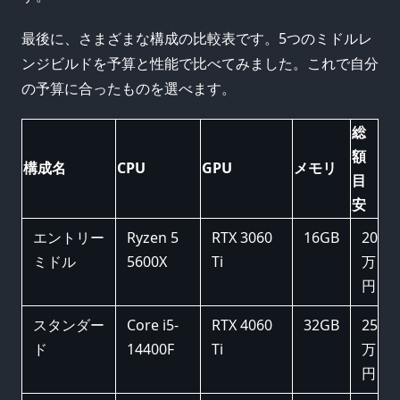
最後に、さまざまな構成の比較表です。5つのミドルレ
ンジビルドを予算と性能で比べてみました。これで自分
の予算に合ったものを選べます。
総
額
構成名
CPU
GPU
メモリ
目
安
エントリー
Ryzen 5
RTX 3060
16GB
20
ミドル
5600X
Ti
万
円
スタンダー
Core i5-
RTX 4060
32GB
25
ド
14400F
Ti
万
円