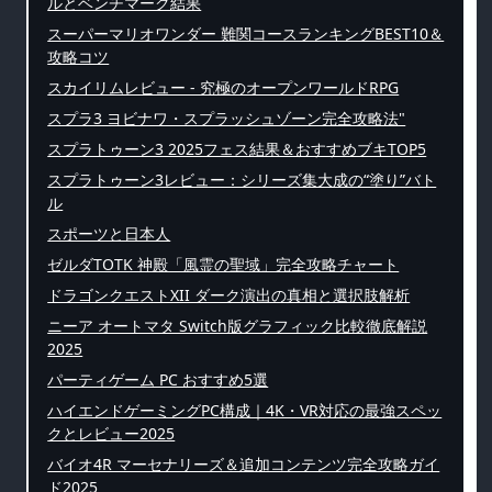
ルとベンチマーク結果
スーパーマリオワンダー 難関コースランキングBEST10＆
攻略コツ
スカイリムレビュー - 究極のオープンワールドRPG
スプラ3 ヨビナワ・スプラッシュゾーン完全攻略法"
スプラトゥーン3 2025フェス結果＆おすすめブキTOP5
スプラトゥーン3レビュー：シリーズ集大成の“塗り”バト
ル
スポーツと日本人
ゼルダTOTK 神殿「風霊の聖域」完全攻略チャート
ドラゴンクエストXII ダーク演出の真相と選択肢解析
ニーア オートマタ Switch版グラフィック比較徹底解説
2025
パーティゲーム PC おすすめ5選
ハイエンドゲーミングPC構成｜4K・VR対応の最強スペッ
クとレビュー2025
バイオ4R マーセナリーズ＆追加コンテンツ完全攻略ガイ
ド2025