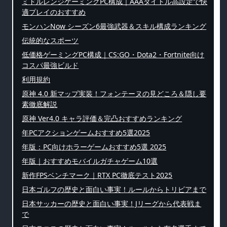
ミドルレンジゲーミングPC構成｜AAAタイトル高設定で快
適プレイのおすすめ
モンハンNow シーズン6最強武器＆スキル構成ランキング
伝統的なスポーツ
低価格ゲーミングPC構成｜CS:GO・Dota2・Fortnite向け
コスパ最強ビルド
利用規約
原神 4.0 新マップ実装！フォンテーヌの見どころ＆隠し要
素徹底解説
原神 Ver4.0 キャラ評価＆完凸おすすめランキング
年PCアクションゲームおすすめ5選2025
年版：PC向けホラーゲームおすすめ5選 2025
年版｜おすすめモバイルガチャゲーム10選
新作FPSベンチマーク｜RTX PC徹底テスト2025
日本ゴルフの歴史と面白い事実！ルールからトリビアまで
日本サッカーの歴史と面白い事実！Jリーグから代表戦ま
で