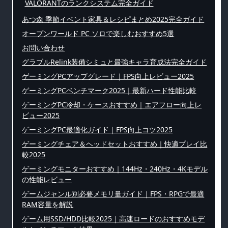
VALORANTのランクシステム完全ガイド
あつ森 季節イベント家具＆レシピまとめ2025完全ガイド
オープンワールド PC ソロで楽しむおすすめ5選
お問い合わせ
グラブルRelink装備シミュと最強キャラ育成法完全ガイド
ゲーミングPCアップグレード｜FPS向上レビュー2025
ゲーミングPCベンチマーク2025｜最新ハード性能比較
ゲーミングPC冷却・ケースおすすめ｜エアフロー向上レ
ビュー2025
ゲーミングPC最適化ガイド｜FPS向上コツ2025
ゲーミングチェア＆ヘッドセットおすすめ｜快適プレイ比
較2025
ゲーミングモニターおすすめ｜144Hz・240Hz・4Kモデル
の性能レビュー
ゲームジャンル別必要メモリ量ガイド｜FPS・RPGで最適
RAM容量を解説
ゲーム用SSD/HDD比較2025｜高速ロードのおすすめモデ