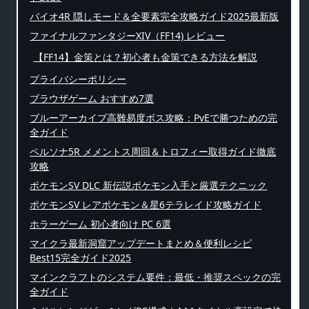
バイオ4R 隠しモード＆全要素完全攻略ガイド2025最新版
ファイナルファンタジーXIV（FF14) レビュー
【FF14】金策とは？初心者も金策できる方法を解説
プライバシーポリシー
ブラウザゲーム おすすめ7選
ブルーアーカイブ高難易度ボス攻略：PvEで勝つための完
全ガイド
ペルソナ5R メメントス周回＆トロフィー取得ガイド徹底
攻略
ポケモンSV DLC 新伝説ポケモン入手と厳選テクニック
ポケモンSV レアポケモン＆星6テラレイド攻略ガイド
ホラーゲーム 初心者向け PC 6選
マイクラ最新洞窟アップデートまとめ＆便利レシピ
Best15完全ガイド2025
マインクラフトのシステム要件：最低・推奨スペックの完
全ガイド