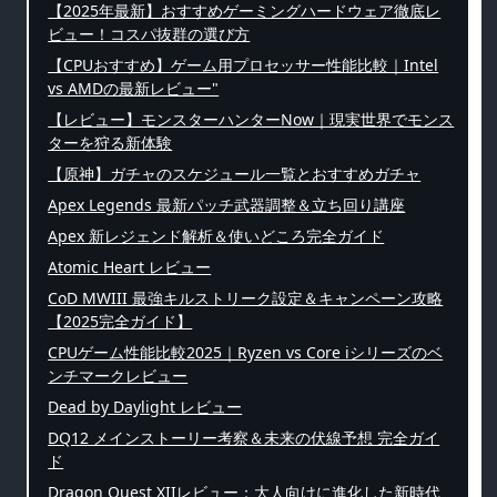
【2025年最新】おすすめゲーミングハードウェア徹底レ
ビュー！コスパ抜群の選び方
【CPUおすすめ】ゲーム用プロセッサー性能比較｜Intel
vs AMDの最新レビュー"
【レビュー】モンスターハンターNow｜現実世界でモンス
ターを狩る新体験
【原神】ガチャのスケジュール一覧とおすすめガチャ
Apex Legends 最新パッチ武器調整＆立ち回り講座
Apex 新レジェンド解析＆使いどころ完全ガイド
Atomic Heart レビュー
CoD MWIII 最強キルストリーク設定＆キャンペーン攻略
【2025完全ガイド】
CPUゲーム性能比較2025｜Ryzen vs Core iシリーズのベ
ンチマークレビュー
Dead by Daylight レビュー
DQ12 メインストーリー考察＆未来の伏線予想 完全ガイ
ド
Dragon Quest XIIレビュー：大人向けに進化した新時代