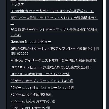
ドラクエ
FF7Rebirth はじめ方ガイドとおすすめ初期育成ルート
FF7リバース最強マテリアセット＆おすすめ装備構成ガイ
ド
FGO 限定サーヴァントピックアップ＆最強編成案2025総
まとめ
Genshin Impact レビュー
GPUかCPUか？ゲーミングPCアップグレード優先順位｜性
能比較2025
MHNow デイリークエスト攻略｜効率周回と報酬最適化
Outlast 2 レビュー - 深遠な恐怖と没入感の完全分析
Outlast 2の攻略戦略：サバイバルの鍵
PCゲーム オープンワールド おすすめ9選
PCゲーム おすすめ シミュレーション 6選
PCゲーム おすすめFPS 6選
PCゲーム 初心者おすすめ5選
PCゲームRPGおすすめ7選