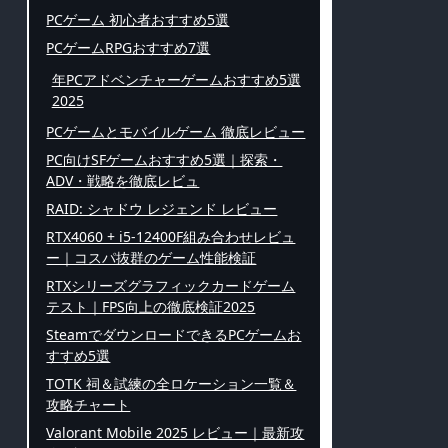
PCゲーム 初心者おすすめ5選
PCゲームRPGおすすめ7選
年PCアドベンチャーゲームおすすめ5選
2025
PCゲームとモバイルゲーム 徹底レビュー
PC向けSFゲームおすすめ5選｜探索・
ADV・戦略を徹底レビュ
RAID: シャドウ レジェンド レビュー
RTX4060 + i5-12400F組み合わせレビュ
ー｜コスパ抜群のゲーム性能検証
RTXシリーズグラフィックカードゲーム
テスト｜FPS向上の徹底検証2025
SteamでダウンロードできるPCゲームお
すすめ5選
TOTK 祠＆試練の全ロケーション一覧＆
攻略チャート
Valorant Mobile 2025 レビュー｜最新攻