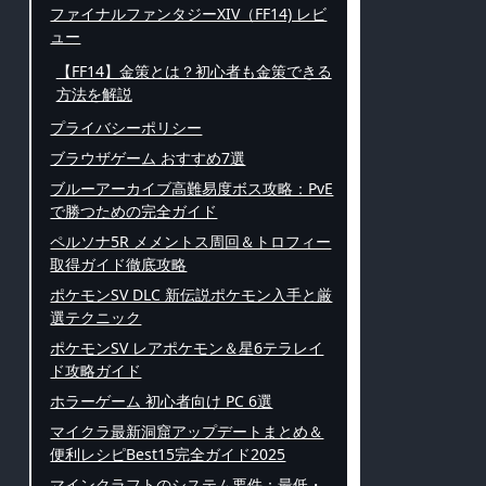
ファイナルファンタジーXIV（FF14) レビ
ュー
【FF14】金策とは？初心者も金策できる
方法を解説
プライバシーポリシー
ブラウザゲーム おすすめ7選
ブルーアーカイブ高難易度ボス攻略：PvE
で勝つための完全ガイド
ペルソナ5R メメントス周回＆トロフィー
取得ガイド徹底攻略
ポケモンSV DLC 新伝説ポケモン入手と厳
選テクニック
ポケモンSV レアポケモン＆星6テラレイ
ド攻略ガイド
ホラーゲーム 初心者向け PC 6選
マイクラ最新洞窟アップデートまとめ＆
便利レシピBest15完全ガイド2025
マインクラフトのシステム要件：最低・