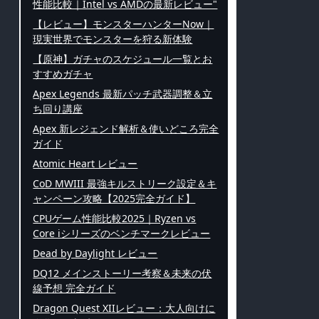
性能比較｜Intel vs AMDの最新レビュー"
【レビュー】モンスターハンターNow｜
現実世界でモンスターを狩る新体験
【原神】ガチャのスケジュール一覧とお
すすめガチャ
Apex Legends 最新パッチ武器調整＆立
ち回り講座
Apex 新レジェンド解析＆使いどころ完全
ガイド
Atomic Heart レビュー
CoD MWIII 最強キルストリーク設定＆キ
ャンペーン攻略【2025完全ガイド】
CPUゲーム性能比較2025｜Ryzen vs
Core iシリーズのベンチマークレビュー
Dead by Daylight レビュー
DQ12 メインストーリー考察＆未来の伏
線予想 完全ガイド
Dragon Quest XIIレビュー：大人向けに