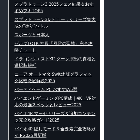
スプラトゥーン3 2025フェス結果＆おす
すめブキTOP5
スプラトゥーン3レビュー：シリーズ集大
成の“塗り”バトル
スポーツと日本人
ゼルダTOTK 神殿「風霊の聖域」完全攻
略チャート
ドラゴンクエストXII ダーク演出の真相と
選択肢解析
ニーア オートマタ Switch版グラフィッ
ク比較徹底解説2025
パーティゲーム PC おすすめ5選
ハイエンドゲーミングPC構成｜4K・VR対
応の最強スペックとレビュー2025
バイオ4R マーセナリーズ＆追加コンテン
ツ完全攻略ガイド2025
バイオ4R 隠しモード＆全要素完全攻略ガ
イド2025最新版