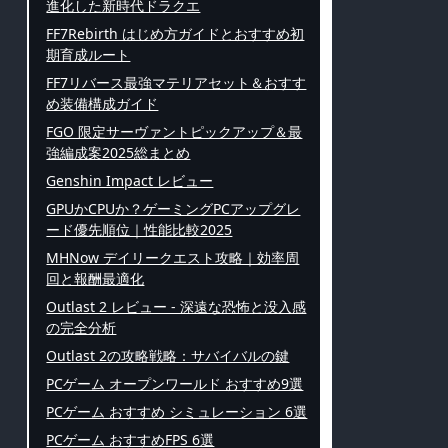
進化した新時代ドラクエ
FF7Rebirth はじめ方ガイドとおすすめ初
期育成ルート
FF7リバース最強マテリアセット＆おすす
め装備構成ガイド
FGO 限定サーヴァントピックアップ＆最
強編成案2025総まとめ
Genshin Impact レビュー
GPUかCPUか？ゲーミングPCアップグレ
ード優先順位｜性能比較2025
MHNow デイリークエスト攻略｜効率周
回と報酬最適化
Outlast 2 レビュー - 深遠な恐怖と没入感
の完全分析
Outlast 2の攻略戦略：サバイバルの鍵
PCゲーム オープンワールド おすすめ9選
PCゲーム おすすめ シミュレーション 6選
PCゲーム おすすめFPS 6選