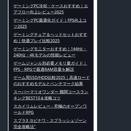
ゲーミングPC冷却・ケースおすすめ｜エ
アフロー向上レビュー2025
ゲーミングPC最適化ガイド｜FPS向上コ
ツ2025
ゲーミングチェア＆ヘッドセットおすす
め｜快適プレイ比較2025
ゲーミングモニターおすすめ｜144Hz・
240Hz・4Kモデルの性能レビュー
ゲームジャンル別必要メモリ量ガイド｜
FPS・RPGで最適RAM容量を解説
ゲーム用SSD/HDD比較2025｜高速ロード
のおすすめモデルとベンチマーク結果
スーパーマリオワンダー 難関コースラン
キングBEST10＆攻略コツ
スカイリムレビュー - 究極のオープンワ
ールドRPG
スプラ3 ヨビナワ・スプラッシュゾーン
完全攻略法"