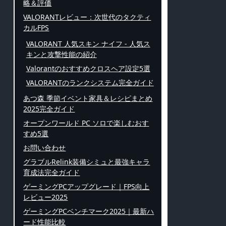
略＆評価
VALORANTレビュー：次世代のタクティ
カルFPS
VALORANT 人気スキン ナイフ - 人気ス
キンと攻撃性能の紹介
Valorantのおすすめクロスヘア設定5選
VALORANTのランクシステム完全ガイド
あつ森 季節イベント家具＆レシピまとめ
2025完全ガイド
オープンワールド PC ソロで楽しむおす
すめ5選
お問い合わせ
グラブルRelink装備シミュと最強キャラ
育成法完全ガイド
ゲーミングPCアップグレード｜FPS向上
レビュー2025
ゲーミングPCベンチマーク2025｜最新ハ
ード性能比較