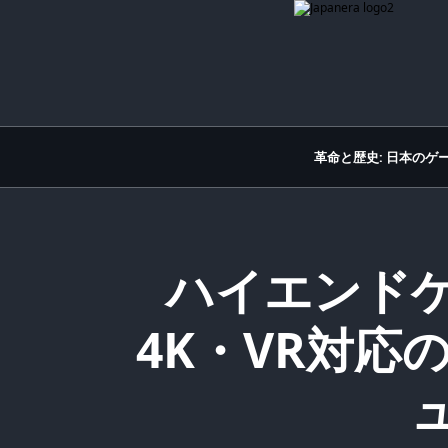
Skip
to
content
革命と歴史: 日本のゲ
ハイエンドゲ
4K・VR対応
ュ