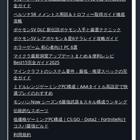
全ガイド
ペルソナ5R メメントス周回＆トロフィー取得ガイド徹底
攻略
ポケモンSV DLC 新伝説ポケモン入手と厳選テクニック
ポケモンSV レアポケモン＆星6テラレイド攻略ガイド
ホラーゲーム 初心者向け PC 6選
マイクラ最新洞窟アップデートまとめ＆便利レシピ
Best15完全ガイド2025
マインクラフトのシステム要件：最低・推奨スペックの完
全ガイド
ミドルレンジゲーミングPC構成｜AAAタイトル高設定で快
適プレイのおすすめ
モンハンNow シーズン6最強武器＆スキル構成ランキング
伝統的なスポーツ
低価格ゲーミングPC構成｜CS:GO・Dota2・Fortnite向け
コスパ最強ビルド
利用規約