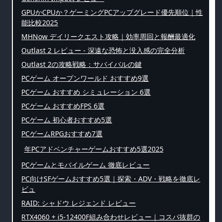
GPUかCPUか？ゲーミングPCアップグレード優先順位｜性
能比較2025
MHNow デイリークエスト攻略｜効率周回と報酬最適化
Outlast 2 レビュー - 深遠な恐怖と没入感の完全分析
Outlast 2の攻略戦略：サバイバルの鍵
PCゲーム オープンワールド おすすめ9選
PCゲーム おすすめ シミュレーション 6選
PCゲーム おすすめFPS 6選
PCゲーム 初心者おすすめ5選
PCゲームRPGおすすめ7選
年PCアドベンチャーゲームおすすめ5選2025
PCゲームとモバイルゲーム 徹底レビュー
PC向けSFゲームおすすめ5選｜探索・ADV・戦略を徹底レ
ビュ
RAID: シャドウ レジェンド レビュー
RTX4060 + i5-12400F組み合わせレビュー｜コスパ抜群の