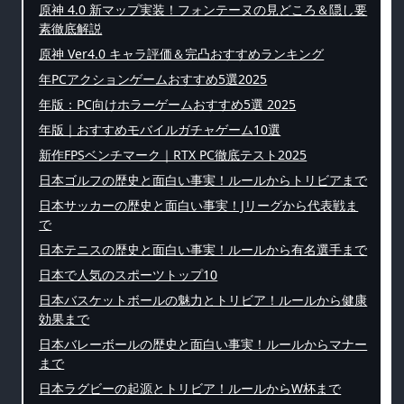
原神 4.0 新マップ実装！フォンテーヌの見どころ＆隠し要
素徹底解説
原神 Ver4.0 キャラ評価＆完凸おすすめランキング
年PCアクションゲームおすすめ5選2025
年版：PC向けホラーゲームおすすめ5選 2025
年版｜おすすめモバイルガチャゲーム10選
新作FPSベンチマーク｜RTX PC徹底テスト2025
日本ゴルフの歴史と面白い事実！ルールからトリビアまで
日本サッカーの歴史と面白い事実！Jリーグから代表戦ま
で
日本テニスの歴史と面白い事実！ルールから有名選手まで
日本で人気のスポーツトップ10
日本バスケットボールの魅力とトリビア！ルールから健康
効果まで
日本バレーボールの歴史と面白い事実！ルールからマナー
まで
日本ラグビーの起源とトリビア！ルールからW杯まで