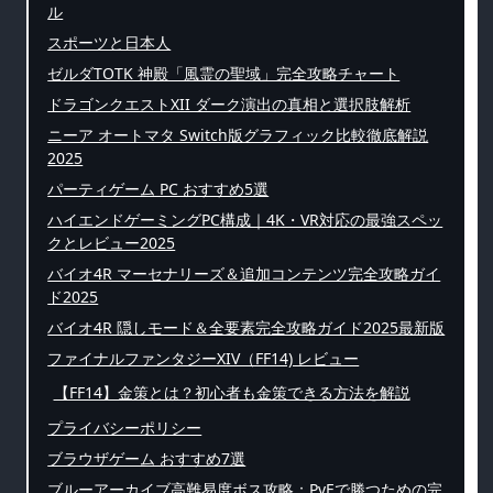
ル
スポーツと日本人
ゼルダTOTK 神殿「風霊の聖域」完全攻略チャート
ドラゴンクエストXII ダーク演出の真相と選択肢解析
ニーア オートマタ Switch版グラフィック比較徹底解説
2025
パーティゲーム PC おすすめ5選
ハイエンドゲーミングPC構成｜4K・VR対応の最強スペッ
クとレビュー2025
バイオ4R マーセナリーズ＆追加コンテンツ完全攻略ガイ
ド2025
バイオ4R 隠しモード＆全要素完全攻略ガイド2025最新版
ファイナルファンタジーXIV（FF14) レビュー
【FF14】金策とは？初心者も金策できる方法を解説
プライバシーポリシー
ブラウザゲーム おすすめ7選
ブルーアーカイブ高難易度ボス攻略：PvEで勝つための完