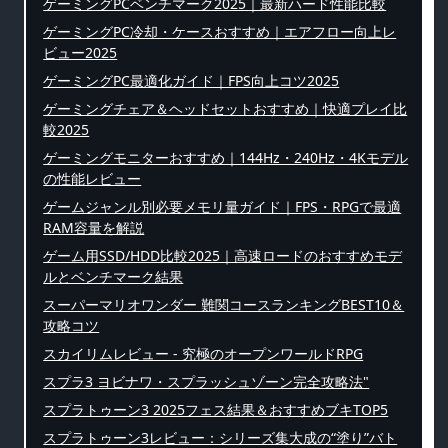
ゲーミングPCベンチマーク2025｜最新ハード性能比較
ゲーミングPC冷却・ケースおすすめ｜エアフロー向上レ
ビュー2025
ゲーミングPC最適化ガイド｜FPS向上コツ2025
ゲーミングチェア＆ヘッドセットおすすめ｜快適プレイ比
較2025
ゲーミングモニターおすすめ｜144Hz・240Hz・4Kモデル
の性能レビュー
ゲームジャンル別必要メモリ量ガイド｜FPS・RPGで最適
RAM容量を解説
ゲーム用SSD/HDD比較2025｜高速ロードのおすすめモデ
ルとベンチマーク結果
スーパーマリオワンダー 難関コースランキングBEST10＆
攻略コツ
スカイリムレビュー - 究極のオープンワールドRPG
スプラ3 ヨビナワ・スプラッシュゾーン完全攻略法"
スプラトゥーン3 2025フェス結果＆おすすめブキTOP5
スプラトゥーン3レビュー：シリーズ集大成の“塗り”バト