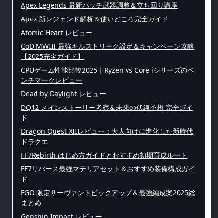
Apex Legends 最新パッチ武器調整＆立ち回り講座
Apex 新レジェンド解析＆使いどころ完全ガイド
Atomic Heart レビュー
CoD MWIII 最強キルストリーク設定＆キャンペーン攻略
【2025完全ガイド】
CPUゲーム性能比較2025｜Ryzen vs Core iシリーズのベ
ンチマークレビュー
Dead by Daylight レビュー
DQ12 メインストーリー考察＆未来の伏線予想 完全ガイ
ド
Dragon Quest XIIレビュー：大人向けに進化した新時代
ドラクエ
FF7Rebirth はじめ方ガイドとおすすめ初期育成ルート
FF7リバース最強マテリアセット＆おすすめ装備構成ガイ
ド
FGO 限定サーヴァントピックアップ＆最強編成案2025総
まとめ
Genshin Impact レビュー