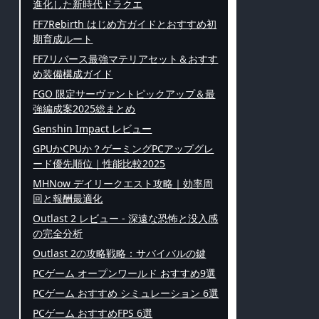
進化した新時代ドラクエ
FF7Rebirth はじめ方ガイドとおすすめ初
期育成ルート
FF7リバース最強マテリアセット＆おすす
め装備構成ガイド
FGO 限定サーヴァントピックアップ＆最
強編成案2025総まとめ
Genshin Impact レビュー
GPUかCPUか？ゲーミングPCアップグレ
ード優先順位｜性能比較2025
MHNow デイリークエスト攻略｜効率周
回と報酬最適化
Outlast 2 レビュー - 深遠な恐怖と没入感
の完全分析
Outlast 2の攻略戦略：サバイバルの鍵
PCゲーム オープンワールド おすすめ9選
PCゲーム おすすめ シミュレーション 6選
PCゲーム おすすめFPS 6選