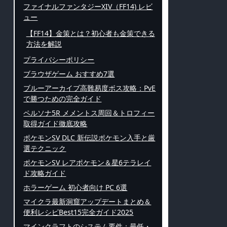
ファイナルファンタジーXIV（FF14) レビ
ュー
【FF14】金策とは？初心者も金策できる
方法を解説
プライバシーポリシー
ブラウザゲーム おすすめ7選
ブルーアーカイブ高難易度ボス攻略：PvE
で勝つための完全ガイド
ペルソナ5R メメントス周回＆トロフィー
取得ガイド徹底攻略
ポケモンSV DLC 新伝説ポケモン入手と厳
選テクニック
ポケモンSV レアポケモン＆星6テラレイ
ド攻略ガイド
ホラーゲーム 初心者向け PC 6選
マイクラ最新洞窟アップデートまとめ＆
便利レシピBest15完全ガイド2025
マインクラフトのシステム要件：最低・