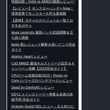
性能比較｜Intel vs AMDの最新レビュー"
【レビュー】モンスターハンターNow｜
現実世界でモンスターを狩る新体験
【原神】ガチャのスケジュール一覧とお
すすめガチャ
Apex Legends 最新パッチ武器調整＆立
ち回り講座
Apex 新レジェンド解析＆使いどころ完全
ガイド
Atomic Heart レビュー
CoD MWIII 最強キルストリーク設定＆キ
ャンペーン攻略【2025完全ガイド】
CPUゲーム性能比較2025｜Ryzen vs
Core iシリーズのベンチマークレビュー
Dead by Daylight レビュー
DQ12 メインストーリー考察＆未来の伏
線予想 完全ガイド
Dragon Quest XIIレビュー：大人向けに