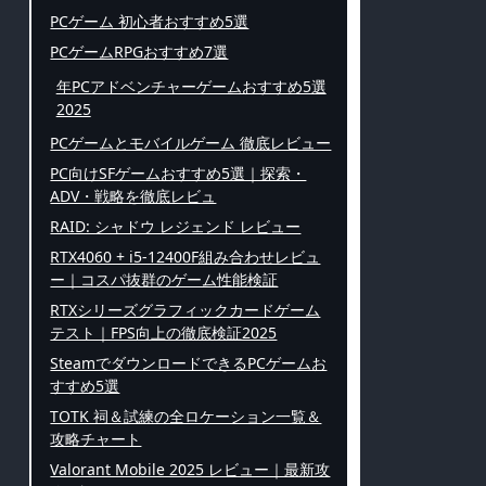
PCゲーム 初心者おすすめ5選
PCゲームRPGおすすめ7選
年PCアドベンチャーゲームおすすめ5選
2025
PCゲームとモバイルゲーム 徹底レビュー
PC向けSFゲームおすすめ5選｜探索・
ADV・戦略を徹底レビュ
RAID: シャドウ レジェンド レビュー
RTX4060 + i5-12400F組み合わせレビュ
ー｜コスパ抜群のゲーム性能検証
RTXシリーズグラフィックカードゲーム
テスト｜FPS向上の徹底検証2025
SteamでダウンロードできるPCゲームお
すすめ5選
TOTK 祠＆試練の全ロケーション一覧＆
攻略チャート
Valorant Mobile 2025 レビュー｜最新攻