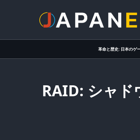
Skip
to
content
革命と歴史: 日本のゲ
RAID: シャ