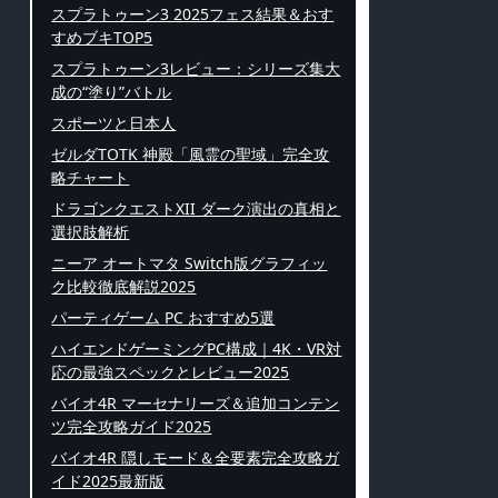
スプラトゥーン3 2025フェス結果＆おす
すめブキTOP5
スプラトゥーン3レビュー：シリーズ集大
成の“塗り”バトル
スポーツと日本人
ゼルダTOTK 神殿「風霊の聖域」完全攻
略チャート
ドラゴンクエストXII ダーク演出の真相と
選択肢解析
ニーア オートマタ Switch版グラフィッ
ク比較徹底解説2025
パーティゲーム PC おすすめ5選
ハイエンドゲーミングPC構成｜4K・VR対
応の最強スペックとレビュー2025
バイオ4R マーセナリーズ＆追加コンテン
ツ完全攻略ガイド2025
バイオ4R 隠しモード＆全要素完全攻略ガ
イド2025最新版