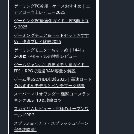
ゲーミングPC冷却・ケースおすすめ｜エ
アフロー向上レビュー2025
ゲーミングPC最適化ガイド｜FPS向上コ
ツ2025
ゲーミングチェア＆ヘッドセットおすす
め｜快適プレイ比較2025
ゲーミングモニターおすすめ｜144Hz・
240Hz・4Kモデルの性能レビュー
ゲームジャンル別必要メモリ量ガイド｜
FPS・RPGで最適RAM容量を解説
ゲーム用SSD/HDD比較2025｜高速ロード
のおすすめモデルとベンチマーク結果
スーパーマリオワンダー 難関コースラン
キングBEST10＆攻略コツ
スカイリムレビュー - 究極のオープンワ
ールドRPG
スプラ3 ヨビナワ・スプラッシュゾーン
完全攻略法"