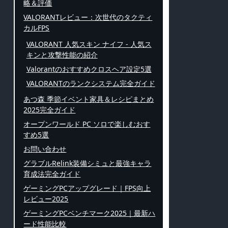
略＆評価
VALORANTレビュー：次世代のタクティ
カルFPS
VALORANT 人気スキン ナイフ - 人気ス
キンと攻撃性能の紹介
Valorantのおすすめクロスヘア設定5選
VALORANTのランクシステム完全ガイド
あつ森 季節イベント家具＆レシピまとめ
2025完全ガイド
オープンワールド PC ソロで楽しむおす
すめ5選
お問い合わせ
グラブルRelink装備シミュと最強キャラ
育成法完全ガイド
ゲーミングPCアップグレード｜FPS向上
レビュー2025
ゲーミングPCベンチマーク2025｜最新ハ
ード性能比較