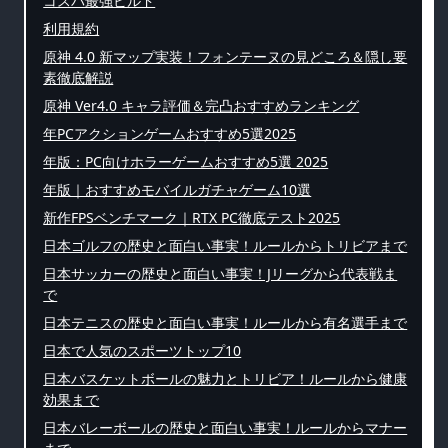
コスパ最強ビルド
利用規約
原神 4.0 新マップ実装！フォンテーヌの見どころ＆隠し要
素徹底解説
原神 Ver4.0 キャラ評価＆完凸おすすめランキング
年PCアクションゲームおすすめ5選2025
年版：PC向けホラーゲームおすすめ5選 2025
年版｜おすすめモバイルガチャゲーム10選
新作FPSベンチマーク｜RTX PC徹底テスト2025
日本ゴルフの歴史と面白い事実！ルールからトリビアまで
日本サッカーの歴史と面白い事実！Jリーグから代表戦ま
で
日本テニスの歴史と面白い事実！ルールから有名選手まで
日本で人気のスポーツトップ10
日本バスケットボールの魅力とトリビア！ルールから健康
効果まで
日本バレーボールの歴史と面白い事実！ルールからマナー