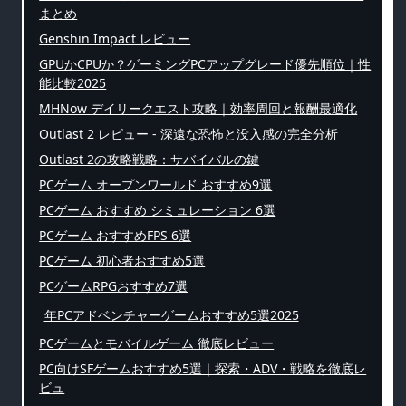
まとめ
Genshin Impact レビュー
GPUかCPUか？ゲーミングPCアップグレード優先順位｜性
能比較2025
MHNow デイリークエスト攻略｜効率周回と報酬最適化
Outlast 2 レビュー - 深遠な恐怖と没入感の完全分析
Outlast 2の攻略戦略：サバイバルの鍵
PCゲーム オープンワールド おすすめ9選
PCゲーム おすすめ シミュレーション 6選
PCゲーム おすすめFPS 6選
PCゲーム 初心者おすすめ5選
PCゲームRPGおすすめ7選
年PCアドベンチャーゲームおすすめ5選2025
PCゲームとモバイルゲーム 徹底レビュー
PC向けSFゲームおすすめ5選｜探索・ADV・戦略を徹底レ
ビュ