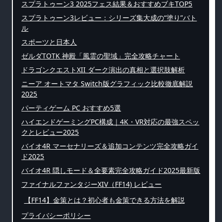
スプラトゥーン3 2025フェス結果＆おすすめブキTOP5
スプラトゥーン3レビュー：シリーズ集大成の“塗り”バト
ル
スポーツと日本人
ゼルダTOTK 神殿「風霊の聖域」完全攻略チャート
ドラゴンクエストXII ダーク演出の真相と選択肢解析
ニーア オートマタ Switch版グラフィック比較徹底解説
2025
パーティゲーム PC おすすめ5選
ハイエンドゲーミングPC構成｜4K・VR対応の最強スペッ
クとレビュー2025
バイオ4R マーセナリーズ＆追加コンテンツ完全攻略ガイ
ド2025
バイオ4R 隠しモード＆全要素完全攻略ガイド2025最新版
ファイナルファンタジーXIV（FF14) レビュー
【FF14】金策とは？初心者も金策できる方法を解説
プライバシーポリシー