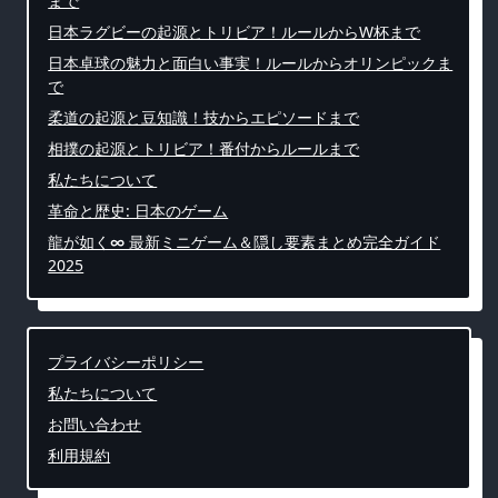
まで
日本ラグビーの起源とトリビア！ルールからW杯まで
日本卓球の魅力と面白い事実！ルールからオリンピックま
で
柔道の起源と豆知識！技からエピソードまで
相撲の起源とトリビア！番付からルールまで
私たちについて
革命と歴史: 日本のゲーム
龍が如く∞ 最新ミニゲーム＆隠し要素まとめ完全ガイド
2025
プライバシーポリシー
私たちについて
お問い合わせ
利用規約