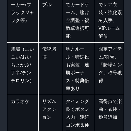
ーカー/ブ
ブル
でカードゲ
でレア衣
ラックジャ
ーム、賭け
装・強化素
ック等）
金調整・複
材入手、
数卓選択可
VIPルーム
能
解放
賭場（こい
伝統賭
地方ルー
限定アイテ
こい/おい
博
ル・特殊役
ム/称号、
ちょかぶ/
も実装、連
「賭場キン
丁半/チン
勝ボーナ
グ」称号獲
チロリン）
ス・特典倍
得
率あり
カラオケ
リズム
タイミング
高得点で楽
アクシ
良くボタン
曲・衣装・
ョン
入力、連続
称号追加
コンボ＆仲