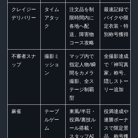
クレイジー
タイム
注文品を制
最速記録で
デリバリー
アタッ
限時間内に
バイクや限
ク
各地へ配
定衣装・特
送、障害物
別称号獲得
コース攻略
不審者スナ
撮影ミ
マップ内で
全撮影達成
ップ
ッショ
指定人物/瞬
で「神写真
ン
間をカメラ
家」称号、
撮影、全ス
隠しストー
テージ制覇
リー追加
型
麻雀
テーブ
東風/半荘・
役満達成や
ルゲー
役満/裏技ル
連勝ボーナ
ム
ール搭載・
スで限定景
スタッフAI
品、称号獲