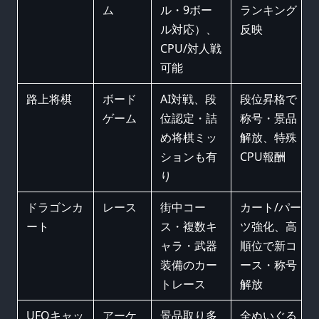
ム
ル・9ボー
ランキング
ル対応）、
反映
CPU/対人戦
可能
路上将棋
ボード
AI対戦、段
段位昇格で
ゲーム
位認定・詰
称号・景品
め将棋ミッ
解放、特殊
ションも有
CPU報酬
り
ドラゴンカ
レース
街中コー
カート/パー
ート
ス・複数キ
ツ強化、高
ャラ・武器
順位で新コ
装備のカー
ース・称号
トレース
解放
UFOキャッ
アーケ
景品取り多
全ぬいぐる