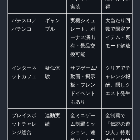
実装
得
パチスロ／
ギャン
実機シミュ
大当たり回
パチンコ
ブル
レート、ボ
数で限定ア
ーナス演出
イテム・裏
有・景品交
モード解放
換可能
インターネ
疑似体
サブゲーム/
クリアでチ
ットカフェ
験
動画・掲示
ャレンジ報
板・フレン
酬、隠しク
ドイベント
エスト発生
もあり
プレイスポ
連動実
全ミニゲー
全制覇で
ットチャレ
績
ム制覇ミッ
「伝説の遊
ンジ総合
ション、連
び人」特別