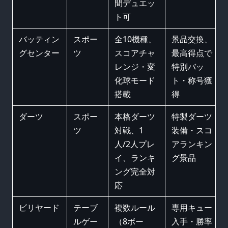
間デュエッ
ト可
バッティン
スポー
全10機種、
景品交換、
グセンター
ツ
スコアチャ
最高得点で
レンジ・変
特別バッ
化球モード
ト・称号獲
搭載
得
ダーツ
スポー
本格ダーツ
特製ダーツ
ツ
対戦、1
装備・スコ
人/2人プレ
アランキン
イ、ランキ
グ景品
ング完全対
応
ビリヤード
テーブ
複数ルール
専用キュー
ルゲー
（8ボー
入手・勝率