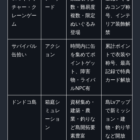
チャー・ク
ード
数・難易度
みコンプ称
レーンゲー
複数・限定
号、インテ
ム
ぬいぐるみ
リア装飾解
登場
禁
サバイバル
アクシ
時間内に缶
累計ポイン
缶拾い
ョン
を集めてポ
トで衣装や
イントゲッ
称号、最高
ト、障害
記録で特典
物・ライバ
カード解放
ルNPC有
ドンドコ島
箱庭シ
資材集め・
島Lvアップ
ミュレ
建築・農
で新ミッシ
ーショ
業・釣りな
ョン・建
ン
ど島開拓要
物・釣り竿
素豊富
など開放