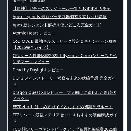
ターを狩る新体験
【原神】ガチャのスケジュール一覧とおすすめガチャ
Apex Legends 最新パッチ武器調整＆立ち回り講座
Apex 新レジェンド解析＆使いどころ完全ガイド
Atomic Heart レビュー
CoD MWIII 最強キルストリーク設定＆キャンペーン攻略
【2025完全ガイド】
CPUゲーム性能比較2025｜Ryzen vs Core iシリーズのベ
ンチマークレビュー
Dead by Daylight レビュー
DQ12 メインストーリー考察＆未来の伏線予想 完全ガイ
ド
Dragon Quest XIIレビュー：大人向けに進化した新時代
ドラクエ
FF7Rebirth はじめ方ガイドとおすすめ初期育成ルート
FF7リバース最強マテリアセット＆おすすめ装備構成ガイ
ド
FGO 限定サーヴァントピックアップ＆最強編成案2025総