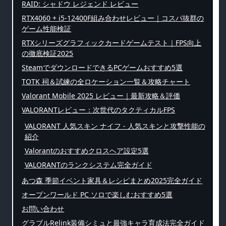
RAID: シャドウ レジェンド レビュー
RTX4060 + i5-12400F組み合わせレビュー｜コスパ抜群の
ゲーム性能検証
RTXシリーズグラフィックカードゲームテスト｜FPS向上
の徹底検証2025
SteamでダウンロードできるPCゲームおすすめ5選
TOTK 祠＆試練の全ロケーション一覧＆攻略チャート
Valorant Mobile 2025 レビュー｜最新攻略＆評価
VALORANTレビュー：次世代のタクティカルFPS
VALORANT 人気スキン ナイフ - 人気スキンと攻撃性能の
紹介
Valorantのおすすめクロスヘア設定5選
VALORANTのランクシステム完全ガイド
あつ森 季節イベント家具＆レシピまとめ2025完全ガイド
オープンワールド PC ソロで楽しむおすすめ5選
お問い合わせ
グラブルRelink装備シミュと最強キャラ育成法完全ガイド