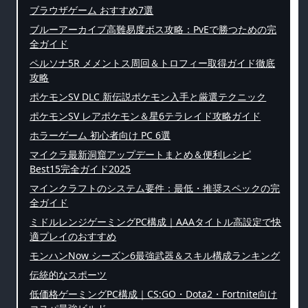
ブラウザゲーム おすすめ7選
ブルーアーカイブ高難易度ボス攻略：PvEで勝つための完
全ガイド
ペルソナ5R メメントス周回＆トロフィー取得ガイド徹底
攻略
ポケモンSV DLC 新伝説ポケモン入手と厳選テクニック
ポケモンSV レアポケモン＆星6テラレイド攻略ガイド
ホラーゲーム 初心者向け PC 6選
マイクラ最新洞窟アップデートまとめ＆便利レシピ
Best15完全ガイド2025
マインクラフトのシステム要件：最低・推奨スペックの完
全ガイド
ミドルレンジゲーミングPC構成｜AAAタイトル高設定で快
適プレイのおすすめ
モンハンNow シーズン6最強武器＆スキル構成ランキング
伝統的なスポーツ
低価格ゲーミングPC構成｜CS:GO・Dota2・Fortnite向け