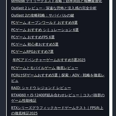
MHNow デイリークエスト攻略｜効率周回と報酬最適化
Outlast 2 レビュー - 深遠な恐怖と没入感の完全分析
Outlast 2の攻略戦略：サバイバルの鍵
PCゲーム オープンワールド おすすめ9選
PCゲーム おすすめ シミュレーション 6選
PCゲーム おすすめFPS 6選
PCゲーム 初心者おすすめ5選
PCゲームRPGおすすめ7選
年PCアドベンチャーゲームおすすめ5選2025
PCゲームとモバイルゲーム 徹底レビュー
PC向けSFゲームおすすめ5選｜探索・ADV・戦略を徹底レ
ビュ
RAID: シャドウ レジェンド レビュー
RTX4060 + i5-12400F組み合わせレビュー｜コスパ抜群の
ゲーム性能検証
RTXシリーズグラフィックカードゲームテスト｜FPS向上
の徹底検証2025