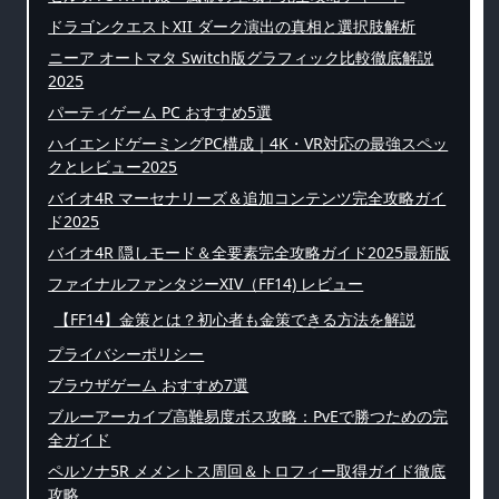
ドラゴンクエストXII ダーク演出の真相と選択肢解析
ニーア オートマタ Switch版グラフィック比較徹底解説
2025
パーティゲーム PC おすすめ5選
ハイエンドゲーミングPC構成｜4K・VR対応の最強スペッ
クとレビュー2025
バイオ4R マーセナリーズ＆追加コンテンツ完全攻略ガイ
ド2025
バイオ4R 隠しモード＆全要素完全攻略ガイド2025最新版
ファイナルファンタジーXIV（FF14) レビュー
【FF14】金策とは？初心者も金策できる方法を解説
プライバシーポリシー
ブラウザゲーム おすすめ7選
ブルーアーカイブ高難易度ボス攻略：PvEで勝つための完
全ガイド
ペルソナ5R メメントス周回＆トロフィー取得ガイド徹底
攻略