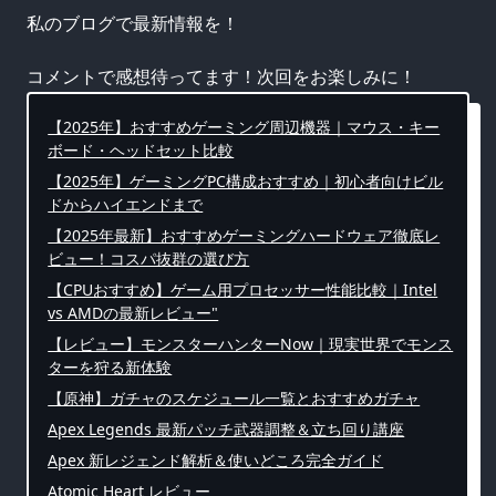
私のブログで最新情報を！
コメントで感想待ってます！次回をお楽しみに！
【2025年】おすすめゲーミング周辺機器｜マウス・キー
ボード・ヘッドセット比較
【2025年】ゲーミングPC構成おすすめ｜初心者向けビル
ドからハイエンドまで
【2025年最新】おすすめゲーミングハードウェア徹底レ
ビュー！コスパ抜群の選び方
【CPUおすすめ】ゲーム用プロセッサー性能比較｜Intel
vs AMDの最新レビュー"
【レビュー】モンスターハンターNow｜現実世界でモンス
ターを狩る新体験
【原神】ガチャのスケジュール一覧とおすすめガチャ
Apex Legends 最新パッチ武器調整＆立ち回り講座
Apex 新レジェンド解析＆使いどころ完全ガイド
Atomic Heart レビュー