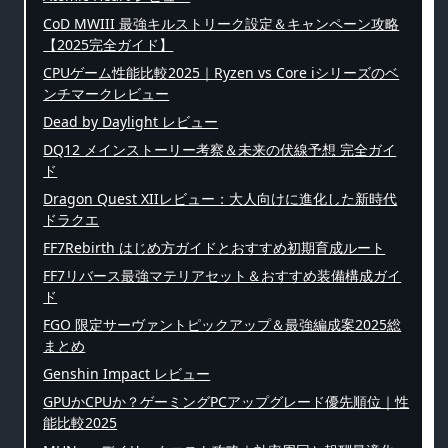
CoD MWIII 最強キルストリーク設定＆キャンペーン攻略
【2025完全ガイド】
CPUゲーム性能比較2025｜Ryzen vs Core iシリーズのベ
ンチマークレビュー
Dead by Daylight レビュー
DQ12 メインストーリー考察＆未来の伏線予想 完全ガイ
ド
Dragon Quest XIIレビュー：大人向けに進化した新時代
ドラクエ
FF7Rebirth はじめ方ガイドとおすすめ初期育成ルート
FF7リバース最強マテリアセット＆おすすめ装備構成ガイ
ド
FGO 限定サーヴァントピックアップ＆最強編成案2025総
まとめ
Genshin Impact レビュー
GPUかCPUか？ゲーミングPCアップグレード優先順位｜性
能比較2025