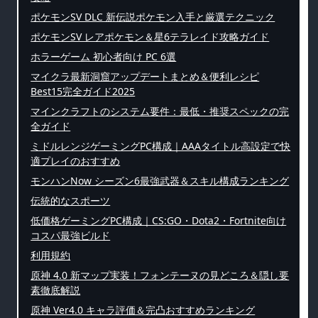
ポケモンSV DLC 新伝説ポケモン入手と厳選テクニック
ポケモンSV レアポケモン＆星6テラレイド攻略ガイド
ホラーゲーム 初心者向け PC 6選
マイクラ最新洞窟アップデートまとめ＆便利レシピ
Best15完全ガイド2025
マインクラフトのシステム要件：最低・推奨スペックの完
全ガイド
ミドルレンジゲーミングPC構成｜AAAタイトル高設定で快
適プレイのおすすめ
モンハンNow シーズン6最強武器＆スキル構成ランキング
伝統的なスポーツ
低価格ゲーミングPC構成｜CS:GO・Dota2・Fortnite向け
コスパ最強ビルド
利用規約
原神 4.0 新マップ実装！フォンテーヌの見どころ＆隠し要
素徹底解説
原神 Ver4.0 キャラ評価＆完凸おすすめランキング