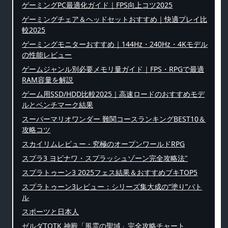
ゲーミングPC最適化ガイド｜FPS向上コツ2025
ゲーミングチェア＆ヘッドセットおすすめ｜快適プレイ比
較2025
ゲーミングモニターおすすめ｜144Hz・240Hz・4Kモデル
の性能レビュー
ゲームジャンル別必要メモリ量ガイド｜FPS・RPGで最適
RAM容量を解説
ゲーム用SSD/HDD比較2025｜高速ロードのおすすめモデ
ルとベンチマーク結果
スーパーマリオワンダー 難関コースランキングBEST10＆
攻略コツ
スカイリムレビュー - 究極のオープンワールドRPG
スプラ3 ヨビナワ・スプラッシュゾーン完全攻略法"
スプラトゥーン3 2025フェス結果＆おすすめブキTOP5
スプラトゥーン3レビュー：シリーズ集大成の“塗り”バト
ル
スポーツと日本人
ゼルダTOTK 神殿「風霊の聖域」完全攻略チャート