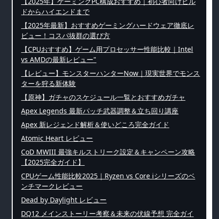
【2025年】ゲーミングPC構成おすすめ｜初心者向けビル
ドからハイエンドまで
【2025年最新】おすすめゲーミングハードウェア徹底レ
ビュー！コスパ抜群の選び方
【CPUおすすめ】ゲーム用プロセッサー性能比較｜Intel
vs AMDの最新レビュー"
【レビュー】モンスターハンターNow｜現実世界でモンス
ターを狩る新体験
【原神】ガチャのスケジュール一覧とおすすめガチャ
Apex Legends 最新パッチ武器調整＆立ち回り講座
Apex 新レジェンド解析＆使いどころ完全ガイド
Atomic Heart レビュー
CoD MWIII 最強キルストリーク設定＆キャンペーン攻略
【2025完全ガイド】
CPUゲーム性能比較2025｜Ryzen vs Core iシリーズのベ
ンチマークレビュー
Dead by Daylight レビュー
DQ12 メインストーリー考察＆未来の伏線予想 完全ガイ