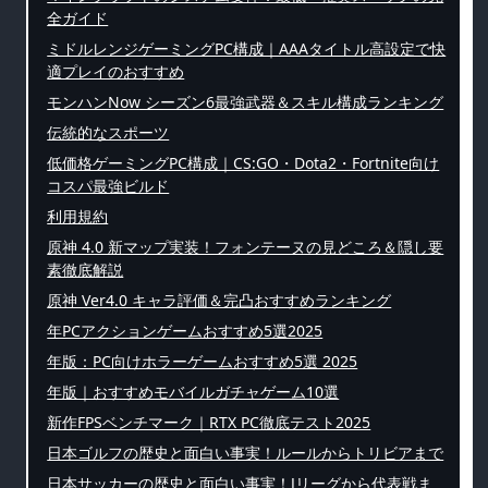
全ガイド
ミドルレンジゲーミングPC構成｜AAAタイトル高設定で快
適プレイのおすすめ
モンハンNow シーズン6最強武器＆スキル構成ランキング
伝統的なスポーツ
低価格ゲーミングPC構成｜CS:GO・Dota2・Fortnite向け
コスパ最強ビルド
利用規約
原神 4.0 新マップ実装！フォンテーヌの見どころ＆隠し要
素徹底解説
原神 Ver4.0 キャラ評価＆完凸おすすめランキング
年PCアクションゲームおすすめ5選2025
年版：PC向けホラーゲームおすすめ5選 2025
年版｜おすすめモバイルガチャゲーム10選
新作FPSベンチマーク｜RTX PC徹底テスト2025
日本ゴルフの歴史と面白い事実！ルールからトリビアまで
日本サッカーの歴史と面白い事実！Jリーグから代表戦ま