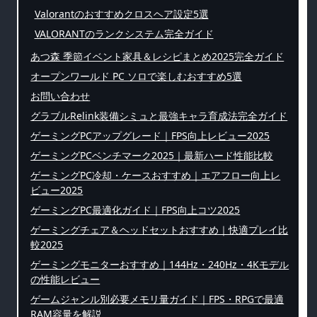
Valorantのおすすめクロスヘア設定5選
VALORANTのランクシステム完全ガイド
あつ森 季節イベント家具＆レシピまとめ2025完全ガイド
オープンワールド PC ソロで楽しむおすすめ5選
お問い合わせ
グラブルRelink装備シミュと最強キャラ育成法完全ガイド
ゲーミングPCアップグレード｜FPS向上レビュー2025
ゲーミングPCベンチマーク2025｜最新ハード性能比較
ゲーミングPC冷却・ケースおすすめ｜エアフロー向上レ
ビュー2025
ゲーミングPC最適化ガイド｜FPS向上コツ2025
ゲーミングチェア＆ヘッドセットおすすめ｜快適プレイ比
較2025
ゲーミングモニターおすすめ｜144Hz・240Hz・4Kモデル
の性能レビュー
ゲームジャンル別必要メモリ量ガイド｜FPS・RPGで最適
RAM容量を解説