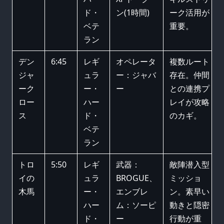
ド・
ン(1時間)
ーク活用が
ベテ
重要。
ラン
デン
6:45
レギ
オペレータ
複数ルート
ジャ
ュラ
ー：ジャバ
存在。仲間
ーク
ー・
ー
との連携プ
ロー
ハー
レイが攻略
ス
ド・
のカギ。
ベテ
ラン
トロ
5:50
レギ
武器：
敵陣潜入型
イの
ュラ
BROGUE、
ミッショ
木馬
ー・
エンブレ
ン。素早い
ハー
ム：ソーピ
動きと隠密
ド・
ー
行動が重