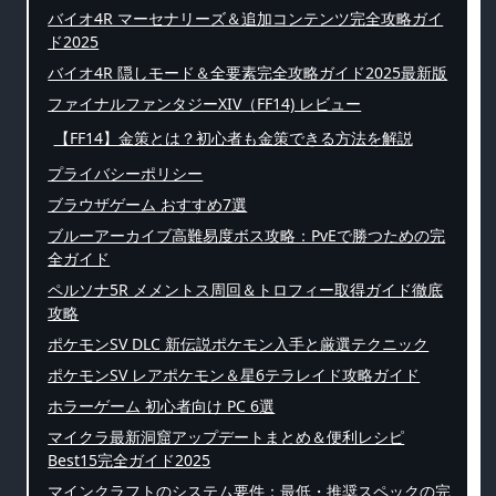
バイオ4R マーセナリーズ＆追加コンテンツ完全攻略ガイ
ド2025
バイオ4R 隠しモード＆全要素完全攻略ガイド2025最新版
ファイナルファンタジーXIV（FF14) レビュー
【FF14】金策とは？初心者も金策できる方法を解説
プライバシーポリシー
ブラウザゲーム おすすめ7選
ブルーアーカイブ高難易度ボス攻略：PvEで勝つための完
全ガイド
ペルソナ5R メメントス周回＆トロフィー取得ガイド徹底
攻略
ポケモンSV DLC 新伝説ポケモン入手と厳選テクニック
ポケモンSV レアポケモン＆星6テラレイド攻略ガイド
ホラーゲーム 初心者向け PC 6選
マイクラ最新洞窟アップデートまとめ＆便利レシピ
Best15完全ガイド2025
マインクラフトのシステム要件：最低・推奨スペックの完