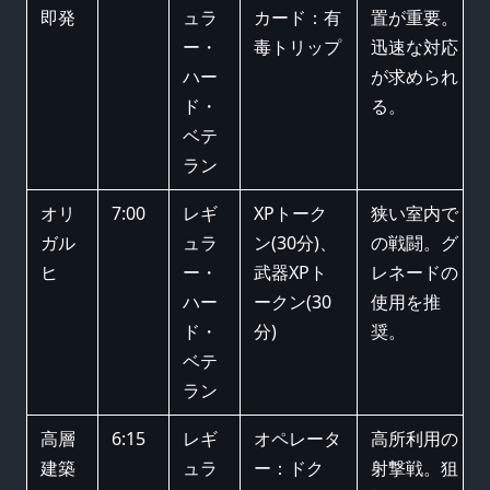
即発
ュラ
カード：有
置が重要。
ー・
毒トリップ
迅速な対応
ハー
が求められ
ド・
る。
ベテ
ラン
オリ
7:00
レギ
XPトーク
狭い室内で
ガル
ュラ
ン(30分)、
の戦闘。グ
ヒ
ー・
武器XPト
レネードの
ハー
ークン(30
使用を推
ド・
分)
奨。
ベテ
ラン
高層
6:15
レギ
オペレータ
高所利用の
建築
ュラ
ー：ドク
射撃戦。狙