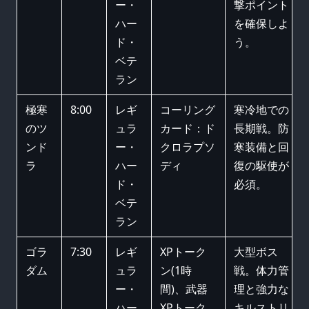
ー・
撃ポイント
ハー
を確保しよ
ド・
う。
ベテ
ラン
極寒
8:00
レギ
コーリング
寒冷地での
のツ
ュラ
カード：ド
長期戦。防
ンド
ー・
クロラプソ
寒装備と回
ラ
ハー
ディ
復の駆使が
ド・
必須。
ベテ
ラン
ゴラ
7:30
レギ
XPトーク
大型ボス
ダム
ュラ
ン(1時
戦。体力管
ー・
間)、武器
理と強力な
ハー
XPトーク
キルストリ