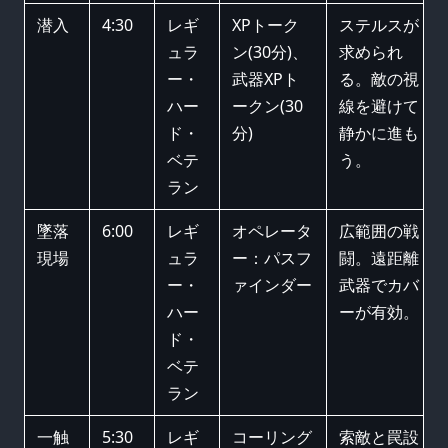
潜入
4:30
レギ
XPトーク
ステルスが
ュラ
ン(30分)、
求められ
ー・
武器XPト
る。敵の視
ハー
ークン(30
線を避けて
ド・
分)
静かに進も
ベテ
う。
ラン
墜落
6:00
レギ
オペレータ
広範囲の戦
現場
ュラ
ー：パスフ
闘。遠距離
ー・
ァインダー
武器でカバ
ハー
ーが有効。
ド・
ベテ
ラン
一触
5:30
レギ
コーリング
索敵と罠設