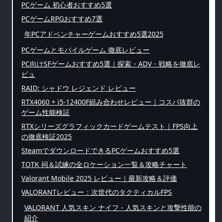
PCゲーム 初心者おすすめ5選
PCゲームRPGおすすめ7選
年PCアドベンチャーゲームおすすめ5選2025
PCゲームとモバイルゲーム 徹底レビュー
PC向けSFゲームおすすめ5選｜探索・ADV・戦略を徹底レ
ビュ
RAID: シャドウ レジェンド レビュー
RTX4060 + i5-12400F組み合わせレビュー｜コスパ抜群の
ゲーム性能検証
RTXシリーズグラフィックカードゲームテスト｜FPS向上
の徹底検証2025
SteamでダウンロードできるPCゲームおすすめ5選
TOTK 祠＆試練の全ロケーション一覧＆攻略チャート
Valorant Mobile 2025 レビュー｜最新攻略＆評価
VALORANTレビュー：次世代のタクティカルFPS
VALORANT 人気スキン ナイフ - 人気スキンと攻撃性能の
紹介