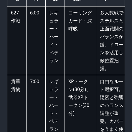
627
6:00
レギ
コーリング
多人数戦で
作戦
ュラ
カード：深
ステルスと
ー・
呼吸
正面戦闘の
ハー
バランスが
ド・
鍵。ドロー
ベテ
ンを活用し
ラン
敵位置把
握。
貴重
7:00
レギ
XPトーク
自由なルー
貨物
ュラ
ン(30分)、
ト選択可。
ー・
武器XPト
隠密と強襲
ハー
ークン(30
のバランス
ド・
分)
調整が重
ベテ
要。カバー
ラン
をうまく使