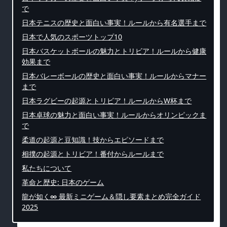
で
日本テニスの歴史と面白い事実！ルールから有名選手まで
日本で人気のスポーツトップ10
日本バスケットボールの魅力とトリビア！ルールから健康
効果まで
日本バレーボールの歴史と面白い事実！ルールからマナー
まで
日本ラグビーの起源とトリビア！ルールからW杯まで
日本卓球の魅力と面白い事実！ルールからオリンピックま
で
柔道の起源と豆知識！技からエピソードまで
相撲の起源とトリビア！番付からルールまで
私たちについて
革命と歴史: 日本のゲーム
龍が如く∞ 最新ミニゲーム＆隠し要素まとめ完全ガイド
2025