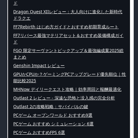
ド
Dragon Quest XIIレビュー：大人向けに進化した新時代
ドラクエ
FF7Rebirth はじめ方ガイドとおすすめ初期育成ルート
FF7リバース最強マテリアセット＆おすすめ装備構成ガイ
ド
FGO 限定サーヴァントピックアップ＆最強編成案2025総
まとめ
Genshin Impact レビュー
GPUかCPUか？ゲーミングPCアップグレード優先順位｜性
能比較2025
MHNow デイリークエスト攻略｜効率周回と報酬最適化
Outlast 2 レビュー - 深遠な恐怖と没入感の完全分析
Outlast 2の攻略戦略：サバイバルの鍵
PCゲーム オープンワールド おすすめ9選
PCゲーム おすすめ シミュレーション 6選
PCゲーム おすすめFPS 6選