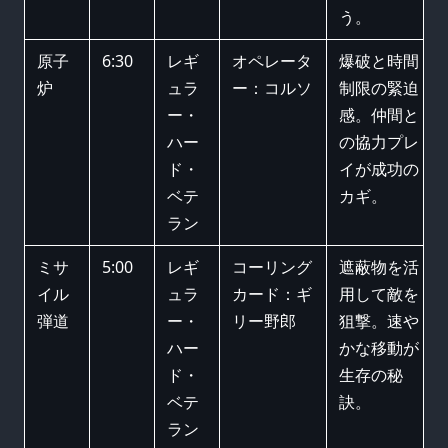
う。
原子
6:30
レギ
オペレータ
爆破と時間
炉
ュラ
ー：コルソ
制限の緊迫
ー・
感。仲間と
ハー
の協力プレ
ド・
イが成功の
ベテ
カギ。
ラン
ミサ
5:00
レギ
コーリング
遮蔽物を活
イル
ュラ
カード：ギ
用して敵を
弾道
ー・
リー野郎
狙撃。速や
ハー
かな移動が
ド・
生存の秘
ベテ
訣。
ラン