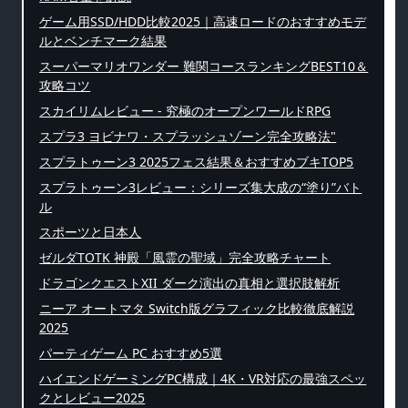
ゲーム用SSD/HDD比較2025｜高速ロードのおすすめモデ
ルとベンチマーク結果
スーパーマリオワンダー 難関コースランキングBEST10＆
攻略コツ
スカイリムレビュー - 究極のオープンワールドRPG
スプラ3 ヨビナワ・スプラッシュゾーン完全攻略法"
スプラトゥーン3 2025フェス結果＆おすすめブキTOP5
スプラトゥーン3レビュー：シリーズ集大成の“塗り”バト
ル
スポーツと日本人
ゼルダTOTK 神殿「風霊の聖域」完全攻略チャート
ドラゴンクエストXII ダーク演出の真相と選択肢解析
ニーア オートマタ Switch版グラフィック比較徹底解説
2025
パーティゲーム PC おすすめ5選
ハイエンドゲーミングPC構成｜4K・VR対応の最強スペッ
クとレビュー2025